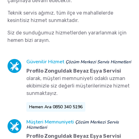
çalışmaya devam edecektir.
Teknik servis ağımız, tüm ilçe ve mahallelerde
kesintisiz hizmet sunmaktadır.
Siz de sunduğumuz hizmetlerden yararlanmak için
hemen bizi arayın.
Güvenilir Hizmet
Çözüm Merkezi Servis Hizmetleri
Profilo Zonguldak Beyaz Eşya Servisi
olarak, müşteri memnuniyeti odaklı uzman
ekibimizle siz değerli müşterilerimize hizmet
sunmaktayız.
Hemen Ara 0850 340 5196
Müşteri Memnuniyeti
Çözüm Merkezi Servis
Hizmetleri
Profilo Zonguldak Beyaz Eşya Servisi