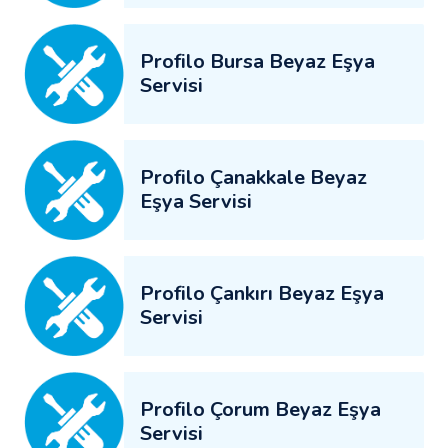
Profilo Bursa Beyaz Eşya
Servisi
Profilo Çanakkale Beyaz
Eşya Servisi
Profilo Çankırı Beyaz Eşya
Servisi
Profilo Çorum Beyaz Eşya
Servisi