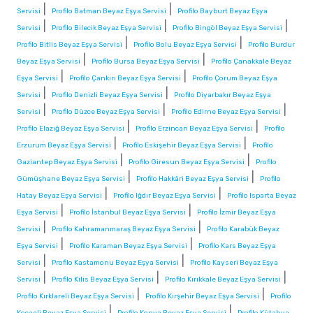
|
|
Servisi
Profilo Batman Beyaz Eşya Servisi
Profilo Bayburt Beyaz Eşya
|
|
|
Servisi
Profilo Bilecik Beyaz Eşya Servisi
Profilo Bingöl Beyaz Eşya Servisi
|
|
Profilo Bitlis Beyaz Eşya Servisi
Profilo Bolu Beyaz Eşya Servisi
Profilo Burdur
|
|
Beyaz Eşya Servisi
Profilo Bursa Beyaz Eşya Servisi
Profilo Çanakkale Beyaz
|
|
Eşya Servisi
Profilo Çankırı Beyaz Eşya Servisi
Profilo Çorum Beyaz Eşya
|
|
Servisi
Profilo Denizli Beyaz Eşya Servisi
Profilo Diyarbakır Beyaz Eşya
|
|
|
Servisi
Profilo Düzce Beyaz Eşya Servisi
Profilo Edirne Beyaz Eşya Servisi
|
|
Profilo Elazığ Beyaz Eşya Servisi
Profilo Erzincan Beyaz Eşya Servisi
Profilo
|
|
Erzurum Beyaz Eşya Servisi
Profilo Eskişehir Beyaz Eşya Servisi
Profilo
|
|
Gaziantep Beyaz Eşya Servisi
Profilo Giresun Beyaz Eşya Servisi
Profilo
|
|
Gümüşhane Beyaz Eşya Servisi
Profilo Hakkâri Beyaz Eşya Servisi
Profilo
|
|
Hatay Beyaz Eşya Servisi
Profilo Iğdır Beyaz Eşya Servisi
Profilo Isparta Beyaz
|
|
Eşya Servisi
Profilo İstanbul Beyaz Eşya Servisi
Profilo İzmir Beyaz Eşya
|
|
Servisi
Profilo Kahramanmaraş Beyaz Eşya Servisi
Profilo Karabük Beyaz
|
|
Eşya Servisi
Profilo Karaman Beyaz Eşya Servisi
Profilo Kars Beyaz Eşya
|
|
Servisi
Profilo Kastamonu Beyaz Eşya Servisi
Profilo Kayseri Beyaz Eşya
|
|
|
Servisi
Profilo Kilis Beyaz Eşya Servisi
Profilo Kırıkkale Beyaz Eşya Servisi
|
|
Profilo Kırklareli Beyaz Eşya Servisi
Profilo Kırşehir Beyaz Eşya Servisi
Profilo
|
|
Kocaeli Beyaz Eşya Servisi
Profilo Konya Beyaz Eşya Servisi
Profilo Kütahya