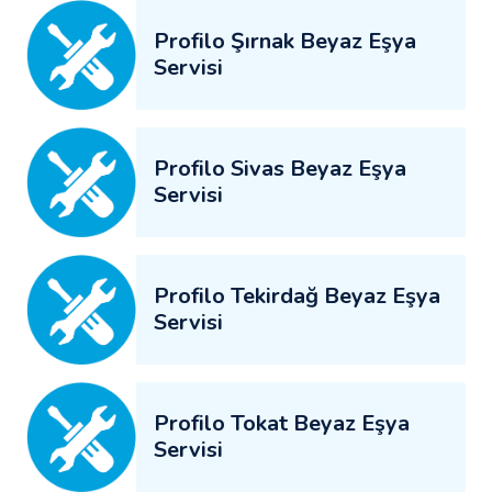
Profilo Şırnak Beyaz Eşya
Servisi
Profilo Sivas Beyaz Eşya
Servisi
Profilo Tekirdağ Beyaz Eşya
Servisi
Profilo Tokat Beyaz Eşya
Servisi