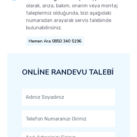
olarak, arıza, bakım, onarım veya montaj
talepleriniz olduğunda, bizi aşağıdaki
numaradan arayarak servis talebinde
bulunabilirsiniz.
Hemen Ara 0850 340 5196
ONLİNE RANDEVU TALEBİ