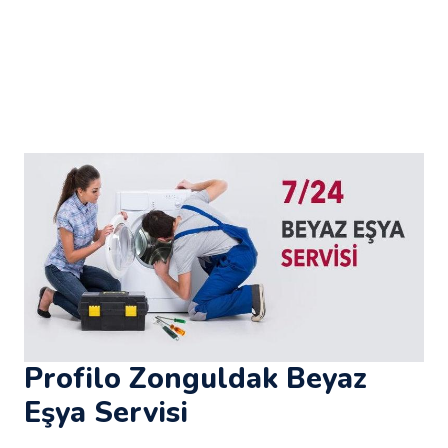
Profilo Zonguldak Beyaz
Eşya Servisi