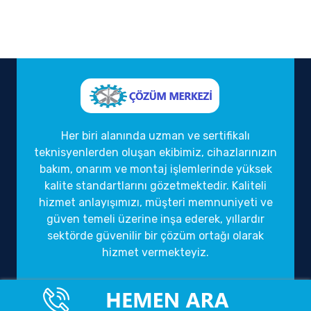
Her biri alanında uzman ve sertifikalı
teknisyenlerden oluşan ekibimiz, cihazlarınızın
bakım, onarım ve montaj işlemlerinde yüksek
kalite standartlarını gözetmektedir. Kaliteli
hizmet anlayışımızı, müşteri memnuniyeti ve
güven temeli üzerine inşa ederek, yıllardır
sektörde güvenilir bir çözüm ortağı olarak
hizmet vermekteyiz.