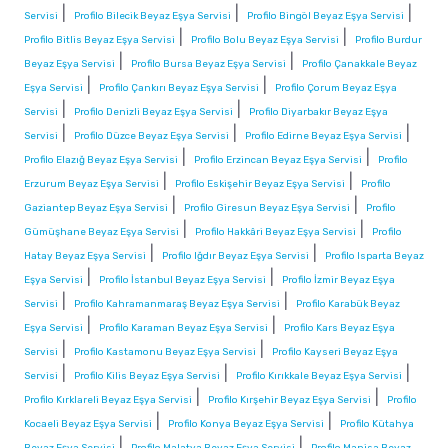
|
|
|
Servisi
Profilo Bilecik Beyaz Eşya Servisi
Profilo Bingöl Beyaz Eşya Servisi
|
|
Profilo Bitlis Beyaz Eşya Servisi
Profilo Bolu Beyaz Eşya Servisi
Profilo Burdur
|
|
Beyaz Eşya Servisi
Profilo Bursa Beyaz Eşya Servisi
Profilo Çanakkale Beyaz
|
|
Eşya Servisi
Profilo Çankırı Beyaz Eşya Servisi
Profilo Çorum Beyaz Eşya
|
|
Servisi
Profilo Denizli Beyaz Eşya Servisi
Profilo Diyarbakır Beyaz Eşya
|
|
|
Servisi
Profilo Düzce Beyaz Eşya Servisi
Profilo Edirne Beyaz Eşya Servisi
|
|
Profilo Elazığ Beyaz Eşya Servisi
Profilo Erzincan Beyaz Eşya Servisi
Profilo
|
|
Erzurum Beyaz Eşya Servisi
Profilo Eskişehir Beyaz Eşya Servisi
Profilo
|
|
Gaziantep Beyaz Eşya Servisi
Profilo Giresun Beyaz Eşya Servisi
Profilo
|
|
Gümüşhane Beyaz Eşya Servisi
Profilo Hakkâri Beyaz Eşya Servisi
Profilo
|
|
Hatay Beyaz Eşya Servisi
Profilo Iğdır Beyaz Eşya Servisi
Profilo Isparta Beyaz
|
|
Eşya Servisi
Profilo İstanbul Beyaz Eşya Servisi
Profilo İzmir Beyaz Eşya
|
|
Servisi
Profilo Kahramanmaraş Beyaz Eşya Servisi
Profilo Karabük Beyaz
|
|
Eşya Servisi
Profilo Karaman Beyaz Eşya Servisi
Profilo Kars Beyaz Eşya
|
|
Servisi
Profilo Kastamonu Beyaz Eşya Servisi
Profilo Kayseri Beyaz Eşya
|
|
|
Servisi
Profilo Kilis Beyaz Eşya Servisi
Profilo Kırıkkale Beyaz Eşya Servisi
|
|
Profilo Kırklareli Beyaz Eşya Servisi
Profilo Kırşehir Beyaz Eşya Servisi
Profilo
|
|
Kocaeli Beyaz Eşya Servisi
Profilo Konya Beyaz Eşya Servisi
Profilo Kütahya
|
|
Beyaz Eşya Servisi
Profilo Malatya Beyaz Eşya Servisi
Profilo Manisa Beyaz