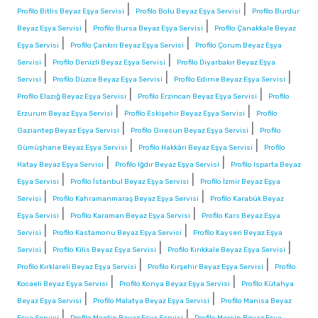
|
|
Profilo Bitlis Beyaz Eşya Servisi
Profilo Bolu Beyaz Eşya Servisi
Profilo Burdur
|
|
Beyaz Eşya Servisi
Profilo Bursa Beyaz Eşya Servisi
Profilo Çanakkale Beyaz
|
|
Eşya Servisi
Profilo Çankırı Beyaz Eşya Servisi
Profilo Çorum Beyaz Eşya
|
|
Servisi
Profilo Denizli Beyaz Eşya Servisi
Profilo Diyarbakır Beyaz Eşya
|
|
|
Servisi
Profilo Düzce Beyaz Eşya Servisi
Profilo Edirne Beyaz Eşya Servisi
|
|
Profilo Elazığ Beyaz Eşya Servisi
Profilo Erzincan Beyaz Eşya Servisi
Profilo
|
|
Erzurum Beyaz Eşya Servisi
Profilo Eskişehir Beyaz Eşya Servisi
Profilo
|
|
Gaziantep Beyaz Eşya Servisi
Profilo Giresun Beyaz Eşya Servisi
Profilo
|
|
Gümüşhane Beyaz Eşya Servisi
Profilo Hakkâri Beyaz Eşya Servisi
Profilo
|
|
Hatay Beyaz Eşya Servisi
Profilo Iğdır Beyaz Eşya Servisi
Profilo Isparta Beyaz
|
|
Eşya Servisi
Profilo İstanbul Beyaz Eşya Servisi
Profilo İzmir Beyaz Eşya
|
|
Servisi
Profilo Kahramanmaraş Beyaz Eşya Servisi
Profilo Karabük Beyaz
|
|
Eşya Servisi
Profilo Karaman Beyaz Eşya Servisi
Profilo Kars Beyaz Eşya
|
|
Servisi
Profilo Kastamonu Beyaz Eşya Servisi
Profilo Kayseri Beyaz Eşya
|
|
|
Servisi
Profilo Kilis Beyaz Eşya Servisi
Profilo Kırıkkale Beyaz Eşya Servisi
|
|
Profilo Kırklareli Beyaz Eşya Servisi
Profilo Kırşehir Beyaz Eşya Servisi
Profilo
|
|
Kocaeli Beyaz Eşya Servisi
Profilo Konya Beyaz Eşya Servisi
Profilo Kütahya
|
|
Beyaz Eşya Servisi
Profilo Malatya Beyaz Eşya Servisi
Profilo Manisa Beyaz
|
|
Eşya Servisi
Profilo Mardin Beyaz Eşya Servisi
Profilo Mersin Beyaz Eşya