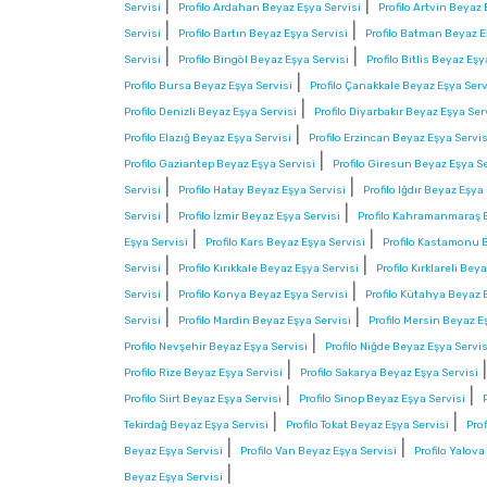
|
|
Servisi
Profilo Ardahan Beyaz Eşya Servisi
Profilo Artvin Beyaz 
|
|
Servisi
Profilo Bartın Beyaz Eşya Servisi
Profilo Batman Beyaz E
|
|
Servisi
Profilo Bingöl Beyaz Eşya Servisi
Profilo Bitlis Beyaz Eşy
|
Profilo Bursa Beyaz Eşya Servisi
Profilo Çanakkale Beyaz Eşya Serv
|
Profilo Denizli Beyaz Eşya Servisi
Profilo Diyarbakır Beyaz Eşya Ser
|
Profilo Elazığ Beyaz Eşya Servisi
Profilo Erzincan Beyaz Eşya Servis
|
Profilo Gaziantep Beyaz Eşya Servisi
Profilo Giresun Beyaz Eşya Se
|
|
Servisi
Profilo Hatay Beyaz Eşya Servisi
Profilo Iğdır Beyaz Eşya
|
|
Servisi
Profilo İzmir Beyaz Eşya Servisi
Profilo Kahramanmaraş B
|
|
Eşya Servisi
Profilo Kars Beyaz Eşya Servisi
Profilo Kastamonu 
|
|
Servisi
Profilo Kırıkkale Beyaz Eşya Servisi
Profilo Kırklareli Bey
|
|
Servisi
Profilo Konya Beyaz Eşya Servisi
Profilo Kütahya Beyaz 
|
|
Servisi
Profilo Mardin Beyaz Eşya Servisi
Profilo Mersin Beyaz E
|
Profilo Nevşehir Beyaz Eşya Servisi
Profilo Niğde Beyaz Eşya Servis
|
Profilo Rize Beyaz Eşya Servisi
Profilo Sakarya Beyaz Eşya Servisi
|
|
Profilo Siirt Beyaz Eşya Servisi
Profilo Sinop Beyaz Eşya Servisi
|
|
Tekirdağ Beyaz Eşya Servisi
Profilo Tokat Beyaz Eşya Servisi
Pro
|
|
Beyaz Eşya Servisi
Profilo Van Beyaz Eşya Servisi
Profilo Yalov
|
Beyaz Eşya Servisi