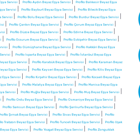
|
|
Eşya Servisi
Profilo Aydın Beyaz Eşya Servisi
Profilo Balıkesir Beyaz Eşya
|
|
şya Servisi
Profilo Bayburt Beyaz Eşya Servisi
Profilo Bilecik Beyaz Eşya
|
|
|
a Servisi
Profilo Bolu Beyaz Eşya Servisi
Profilo Burdur Beyaz Eşya Servisi
|
|
|
isi
Profilo Çankırı Beyaz Eşya Servisi
Profilo Çorum Beyaz Eşya Servisi
|
|
|
visi
Profilo Düzce Beyaz Eşya Servisi
Profilo Edirne Beyaz Eşya Servisi
|
|
|
i
Profilo Erzurum Beyaz Eşya Servisi
Profilo Eskişehir Beyaz Eşya Servisi
|
|
rvisi
Profilo Gümüşhane Beyaz Eşya Servisi
Profilo Hakkâri Beyaz Eşya
|
|
 Servisi
Profilo Isparta Beyaz Eşya Servisi
Profilo İstanbul Beyaz Eşya
|
|
eyaz Eşya Servisi
Profilo Karabük Beyaz Eşya Servisi
Profilo Karaman Beyaz
|
|
Beyaz Eşya Servisi
Profilo Kayseri Beyaz Eşya Servisi
Profilo Kilis Beyaz Eşya
|
|
az Eşya Servisi
Profilo Kırşehir Beyaz Eşya Servisi
Profilo Kocaeli Beyaz Eşya
|
|
Eşya Servisi
Profilo Malatya Beyaz Eşya Servisi
Profilo Manisa Beyaz Eşya
|
|
|
şya Servisi
Profilo Muğla Beyaz Eşya Servisi
Profilo Muş Beyaz Eşya Servisi
|
|
|
i
Profilo Ordu Beyaz Eşya Servisi
Profilo Osmaniye Beyaz Eşya Servisi
|
|
|
Profilo Samsun Beyaz Eşya Servisi
Profilo Şanlıurfa Beyaz Eşya Servisi
|
|
Profilo Şırnak Beyaz Eşya Servisi
Profilo Sivas Beyaz Eşya Servisi
Profilo
|
|
filo Trabzon Beyaz Eşya Servisi
Profilo Tunceli Beyaz Eşya Servisi
Profilo Uşak
|
|
a Beyaz Eşya Servisi
Profilo Yozgat Beyaz Eşya Servisi
Profilo Zonguldak