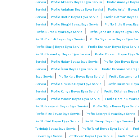
|
|
Servisi
Profilo Aksaray Beyaz Eşya Servisi
Profilo Amasya Beyaz
|
|
Servisi
Profilo Ardahan Beyaz Eşya Servisi
Profilo Artvin Beyaz 
|
|
Servisi
Profilo Bartın Beyaz Eşya Servisi
Profilo Batman Beyaz E
|
|
Servisi
Profilo Bingöl Beyaz Eşya Servisi
Profilo Bitlis Beyaz Eşy
|
Profilo Bursa Beyaz Eşya Servisi
Profilo Çanakkale Beyaz Eşya Serv
|
Profilo Denizli Beyaz Eşya Servisi
Profilo Diyarbakır Beyaz Eşya Ser
|
Profilo Elazığ Beyaz Eşya Servisi
Profilo Erzincan Beyaz Eşya Servis
|
Profilo Gaziantep Beyaz Eşya Servisi
Profilo Giresun Beyaz Eşya Se
|
|
Servisi
Profilo Hatay Beyaz Eşya Servisi
Profilo Iğdır Beyaz Eşya
|
|
Servisi
Profilo İzmir Beyaz Eşya Servisi
Profilo Kahramanmaraş B
|
|
Eşya Servisi
Profilo Kars Beyaz Eşya Servisi
Profilo Kastamonu 
|
|
Servisi
Profilo Kırıkkale Beyaz Eşya Servisi
Profilo Kırklareli Bey
|
|
Servisi
Profilo Konya Beyaz Eşya Servisi
Profilo Kütahya Beyaz 
|
|
Servisi
Profilo Mardin Beyaz Eşya Servisi
Profilo Mersin Beyaz E
|
Profilo Nevşehir Beyaz Eşya Servisi
Profilo Niğde Beyaz Eşya Servis
|
Profilo Rize Beyaz Eşya Servisi
Profilo Sakarya Beyaz Eşya Servisi
|
|
Profilo Siirt Beyaz Eşya Servisi
Profilo Sinop Beyaz Eşya Servisi
|
|
Tekirdağ Beyaz Eşya Servisi
Profilo Tokat Beyaz Eşya Servisi
Pro
|
|
Beyaz Eşya Servisi
Profilo Van Beyaz Eşya Servisi
Profilo Yalov