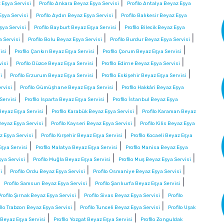
|
|
 Eşya Servisi
Profilo Ankara Beyaz Eşya Servisi
Profilo Antalya Beyaz Eşya
|
|
Eşya Servisi
Profilo Aydın Beyaz Eşya Servisi
Profilo Balıkesir Beyaz Eşya
|
|
şya Servisi
Profilo Bayburt Beyaz Eşya Servisi
Profilo Bilecik Beyaz Eşya
|
|
|
a Servisi
Profilo Bolu Beyaz Eşya Servisi
Profilo Burdur Beyaz Eşya Servisi
|
|
|
isi
Profilo Çankırı Beyaz Eşya Servisi
Profilo Çorum Beyaz Eşya Servisi
|
|
|
visi
Profilo Düzce Beyaz Eşya Servisi
Profilo Edirne Beyaz Eşya Servisi
|
|
|
i
Profilo Erzurum Beyaz Eşya Servisi
Profilo Eskişehir Beyaz Eşya Servisi
|
|
rvisi
Profilo Gümüşhane Beyaz Eşya Servisi
Profilo Hakkâri Beyaz Eşya
|
|
 Servisi
Profilo Isparta Beyaz Eşya Servisi
Profilo İstanbul Beyaz Eşya
|
|
eyaz Eşya Servisi
Profilo Karabük Beyaz Eşya Servisi
Profilo Karaman Beyaz
|
|
Beyaz Eşya Servisi
Profilo Kayseri Beyaz Eşya Servisi
Profilo Kilis Beyaz Eşya
|
|
az Eşya Servisi
Profilo Kırşehir Beyaz Eşya Servisi
Profilo Kocaeli Beyaz Eşya
|
|
Eşya Servisi
Profilo Malatya Beyaz Eşya Servisi
Profilo Manisa Beyaz Eşya
|
|
|
şya Servisi
Profilo Muğla Beyaz Eşya Servisi
Profilo Muş Beyaz Eşya Servisi
|
|
|
i
Profilo Ordu Beyaz Eşya Servisi
Profilo Osmaniye Beyaz Eşya Servisi
|
|
|
Profilo Samsun Beyaz Eşya Servisi
Profilo Şanlıurfa Beyaz Eşya Servisi
|
|
Profilo Şırnak Beyaz Eşya Servisi
Profilo Sivas Beyaz Eşya Servisi
Profilo
|
|
filo Trabzon Beyaz Eşya Servisi
Profilo Tunceli Beyaz Eşya Servisi
Profilo Uşak
|
|
a Beyaz Eşya Servisi
Profilo Yozgat Beyaz Eşya Servisi
Profilo Zonguldak