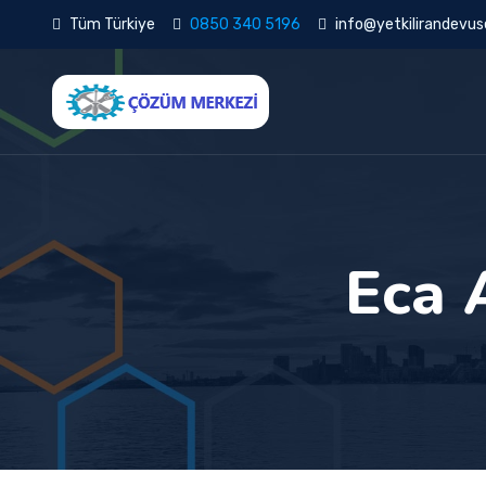
Tüm Türkiye
0850 340 5196
info@yetkilirandevuse
Eca 