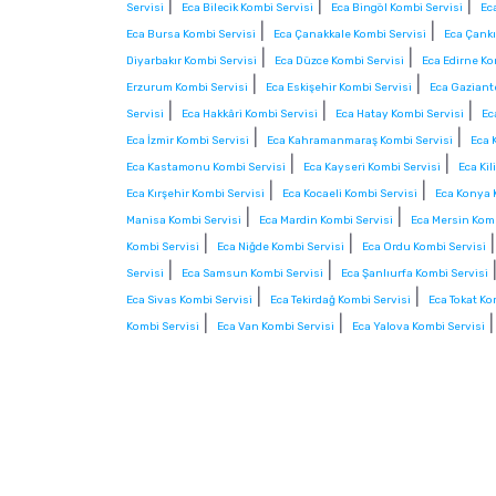
|
|
|
Servisi
Eca Bilecik Kombi Servisi
Eca Bingöl Kombi Servisi
Ec
|
|
Eca Bursa Kombi Servisi
Eca Çanakkale Kombi Servisi
Eca Çankı
|
|
Diyarbakır Kombi Servisi
Eca Düzce Kombi Servisi
Eca Edirne Ko
|
|
Erzurum Kombi Servisi
Eca Eskişehir Kombi Servisi
Eca Gaziant
|
|
|
Servisi
Eca Hakkâri Kombi Servisi
Eca Hatay Kombi Servisi
Ec
|
|
Eca İzmir Kombi Servisi
Eca Kahramanmaraş Kombi Servisi
Eca 
|
|
Eca Kastamonu Kombi Servisi
Eca Kayseri Kombi Servisi
Eca Kil
|
|
Eca Kırşehir Kombi Servisi
Eca Kocaeli Kombi Servisi
Eca Konya 
|
|
Manisa Kombi Servisi
Eca Mardin Kombi Servisi
Eca Mersin Komb
|
|
Kombi Servisi
Eca Niğde Kombi Servisi
Eca Ordu Kombi Servisi
|
|
Servisi
Eca Samsun Kombi Servisi
Eca Şanlıurfa Kombi Servisi
|
|
Eca Sivas Kombi Servisi
Eca Tekirdağ Kombi Servisi
Eca Tokat Ko
|
|
Kombi Servisi
Eca Van Kombi Servisi
Eca Yalova Kombi Servisi