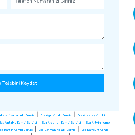
 Talebini Kaydet
|
|
nkarahisar Kombi Servisi
Eca Ağrı Kombi Servisi
Eca Aksaray Kombi
|
|
Eca Antalya Kombi Servisi
Eca Ardahan Kombi Servisi
Eca Artvin Kombi
|
|
ca Bartın Kombi Servisi
Eca Batman Kombi Servisi
Eca Bayburt Kombi