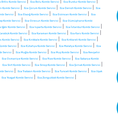
|
|
|
a Bitlis Kombi Servisi
Eca Bolu Kombi Servisi
Eca Burdur Kombi Servisi
|
|
|
rı Kombi Servisi
Eca Çorum Kombi Servisi
Eca Denizli Kombi Servisi
Eca
|
|
|
mbi Servisi
Eca Elazığ Kombi Servisi
Eca Erzincan Kombi Servisi
Eca
|
|
ep Kombi Servisi
Eca Giresun Kombi Servisi
Eca Gümüşhane Kombi
|
|
|
a Iğdır Kombi Servisi
Eca Isparta Kombi Servisi
Eca İstanbul Kombi Servisi
|
|
|
Karabük Kombi Servisi
Eca Karaman Kombi Servisi
Eca Kars Kombi Servisi
|
|
|
is Kombi Servisi
Eca Kırıkkale Kombi Servisi
Eca Kırklareli Kombi Servisi
|
|
|
Kombi Servisi
Eca Kütahya Kombi Servisi
Eca Malatya Kombi Servisi
Eca
|
|
|
i Servisi
Eca Muğla Kombi Servisi
Eca Muş Kombi Servisi
Eca Nevşehir
|
|
|
Eca Osmaniye Kombi Servisi
Eca Rize Kombi Servisi
Eca Sakarya Kombi
|
|
|
|
Eca Siirt Kombi Servisi
Eca Sinop Kombi Servisi
Eca Şırnak Kombi Servisi
|
|
|
mbi Servisi
Eca Trabzon Kombi Servisi
Eca Tunceli Kombi Servisi
Eca Uşak
|
|
|
Eca Yozgat Kombi Servisi
Eca Zonguldak Kombi Servisi