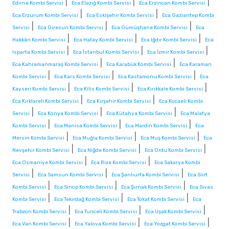
|
|
|
Edirne Kombi Servisi
Eca Elazığ Kombi Servisi
Eca Erzincan Kombi Servisi
|
|
Eca Erzurum Kombi Servisi
Eca Eskişehir Kombi Servisi
Eca Gaziantep Kombi
|
|
|
Servisi
Eca Giresun Kombi Servisi
Eca Gümüşhane Kombi Servisi
Eca
|
|
|
Hakkâri Kombi Servisi
Eca Hatay Kombi Servisi
Eca Iğdır Kombi Servisi
Eca
|
|
|
Isparta Kombi Servisi
Eca İstanbul Kombi Servisi
Eca İzmir Kombi Servisi
|
|
Eca Kahramanmaraş Kombi Servisi
Eca Karabük Kombi Servisi
Eca Karaman
|
|
|
Kombi Servisi
Eca Kars Kombi Servisi
Eca Kastamonu Kombi Servisi
Eca
|
|
|
Kayseri Kombi Servisi
Eca Kilis Kombi Servisi
Eca Kırıkkale Kombi Servisi
|
|
Eca Kırklareli Kombi Servisi
Eca Kırşehir Kombi Servisi
Eca Kocaeli Kombi
|
|
|
Servisi
Eca Konya Kombi Servisi
Eca Kütahya Kombi Servisi
Eca Malatya
|
|
|
Kombi Servisi
Eca Manisa Kombi Servisi
Eca Mardin Kombi Servisi
Eca
|
|
|
Mersin Kombi Servisi
Eca Muğla Kombi Servisi
Eca Muş Kombi Servisi
Eca
|
|
|
Nevşehir Kombi Servisi
Eca Niğde Kombi Servisi
Eca Ordu Kombi Servisi
|
|
Eca Osmaniye Kombi Servisi
Eca Rize Kombi Servisi
Eca Sakarya Kombi
|
|
|
Servisi
Eca Samsun Kombi Servisi
Eca Şanlıurfa Kombi Servisi
Eca Siirt
|
|
|
Kombi Servisi
Eca Sinop Kombi Servisi
Eca Şırnak Kombi Servisi
Eca Sivas
|
|
|
Kombi Servisi
Eca Tekirdağ Kombi Servisi
Eca Tokat Kombi Servisi
Eca
|
|
|
Trabzon Kombi Servisi
Eca Tunceli Kombi Servisi
Eca Uşak Kombi Servisi
|
|
|
Eca Van Kombi Servisi
Eca Yalova Kombi Servisi
Eca Yozgat Kombi Servisi