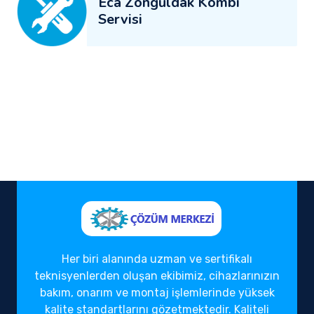
Eca Zonguldak Kombi
Servisi
Her biri alanında uzman ve sertifikalı
teknisyenlerden oluşan ekibimiz, cihazlarınızın
bakım, onarım ve montaj işlemlerinde yüksek
kalite standartlarını gözetmektedir. Kaliteli