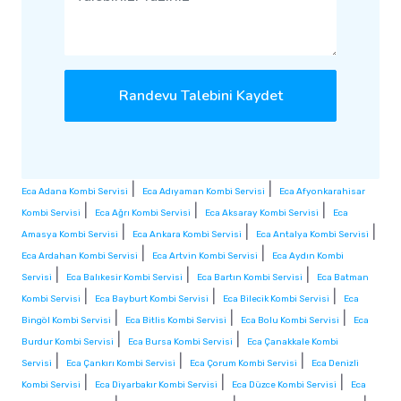
Randevu Talebini Kaydet
|
|
Eca Adana Kombi Servisi
Eca Adıyaman Kombi Servisi
Eca Afyonkarahisar
|
|
|
Kombi Servisi
Eca Ağrı Kombi Servisi
Eca Aksaray Kombi Servisi
Eca
|
|
|
Amasya Kombi Servisi
Eca Ankara Kombi Servisi
Eca Antalya Kombi Servisi
|
|
Eca Ardahan Kombi Servisi
Eca Artvin Kombi Servisi
Eca Aydın Kombi
|
|
|
Servisi
Eca Balıkesir Kombi Servisi
Eca Bartın Kombi Servisi
Eca Batman
|
|
|
Kombi Servisi
Eca Bayburt Kombi Servisi
Eca Bilecik Kombi Servisi
Eca
|
|
|
Bingöl Kombi Servisi
Eca Bitlis Kombi Servisi
Eca Bolu Kombi Servisi
Eca
|
|
Burdur Kombi Servisi
Eca Bursa Kombi Servisi
Eca Çanakkale Kombi
|
|
|
Servisi
Eca Çankırı Kombi Servisi
Eca Çorum Kombi Servisi
Eca Denizli
|
|
|
Kombi Servisi
Eca Diyarbakır Kombi Servisi
Eca Düzce Kombi Servisi
Eca