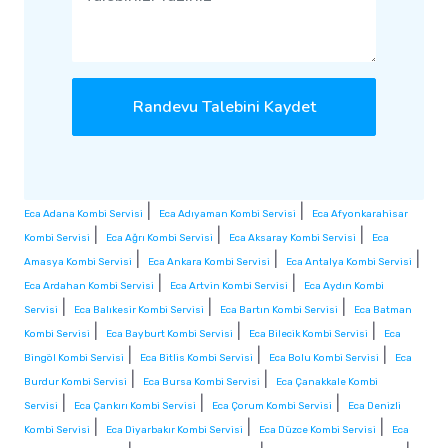
Randevu Talebini Kaydet
|
|
Eca Adana Kombi Servisi
Eca Adıyaman Kombi Servisi
Eca Afyonkarahisar
|
|
|
Kombi Servisi
Eca Ağrı Kombi Servisi
Eca Aksaray Kombi Servisi
Eca
|
|
|
Amasya Kombi Servisi
Eca Ankara Kombi Servisi
Eca Antalya Kombi Servisi
|
|
Eca Ardahan Kombi Servisi
Eca Artvin Kombi Servisi
Eca Aydın Kombi
|
|
|
Servisi
Eca Balıkesir Kombi Servisi
Eca Bartın Kombi Servisi
Eca Batman
|
|
|
Kombi Servisi
Eca Bayburt Kombi Servisi
Eca Bilecik Kombi Servisi
Eca
|
|
|
Bingöl Kombi Servisi
Eca Bitlis Kombi Servisi
Eca Bolu Kombi Servisi
Eca
|
|
Burdur Kombi Servisi
Eca Bursa Kombi Servisi
Eca Çanakkale Kombi
|
|
|
Servisi
Eca Çankırı Kombi Servisi
Eca Çorum Kombi Servisi
Eca Denizli
|
|
|
Kombi Servisi
Eca Diyarbakır Kombi Servisi
Eca Düzce Kombi Servisi
Eca