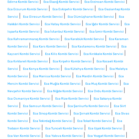
|
|
|
Edirne Kombi Servisi
Eca Elazığ Kombi Servisi
Eca Erzincan Kombi Servisi
|
|
Eca Erzurum Kombi Servisi
Eca Eskişehir Kombi Servisi
Eca Gaziantep Kombi
|
|
|
Servisi
Eca Giresun Kombi Servisi
Eca Gümüşhane Kombi Servisi
Eca
|
|
|
Hakkâri Kombi Servisi
Eca Hatay Kombi Servisi
Eca Iğdır Kombi Servisi
Eca
|
|
|
Isparta Kombi Servisi
Eca İstanbul Kombi Servisi
Eca İzmir Kombi Servisi
|
|
Eca Kahramanmaraş Kombi Servisi
Eca Karabük Kombi Servisi
Eca Karaman
|
|
|
Kombi Servisi
Eca Kars Kombi Servisi
Eca Kastamonu Kombi Servisi
Eca
|
|
|
Kayseri Kombi Servisi
Eca Kilis Kombi Servisi
Eca Kırıkkale Kombi Servisi
|
|
Eca Kırklareli Kombi Servisi
Eca Kırşehir Kombi Servisi
Eca Kocaeli Kombi
|
|
|
Servisi
Eca Konya Kombi Servisi
Eca Kütahya Kombi Servisi
Eca Malatya
|
|
|
Kombi Servisi
Eca Manisa Kombi Servisi
Eca Mardin Kombi Servisi
Eca
|
|
|
Mersin Kombi Servisi
Eca Muğla Kombi Servisi
Eca Muş Kombi Servisi
Eca
|
|
|
Nevşehir Kombi Servisi
Eca Niğde Kombi Servisi
Eca Ordu Kombi Servisi
|
|
Eca Osmaniye Kombi Servisi
Eca Rize Kombi Servisi
Eca Sakarya Kombi
|
|
|
Servisi
Eca Samsun Kombi Servisi
Eca Şanlıurfa Kombi Servisi
Eca Siirt
|
|
|
Kombi Servisi
Eca Sinop Kombi Servisi
Eca Şırnak Kombi Servisi
Eca Sivas
|
|
|
Kombi Servisi
Eca Tekirdağ Kombi Servisi
Eca Tokat Kombi Servisi
Eca
|
|
|
Trabzon Kombi Servisi
Eca Tunceli Kombi Servisi
Eca Uşak Kombi Servisi
|
|
|
Eca Van Kombi Servisi
Eca Yalova Kombi Servisi
Eca Yozgat Kombi Servisi