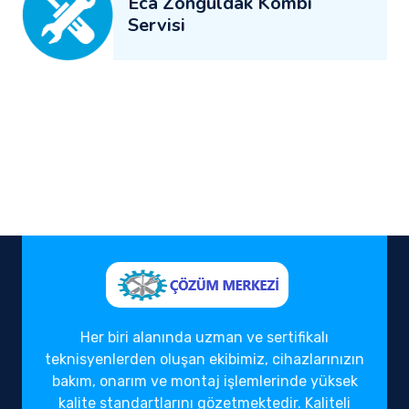
Eca Zonguldak Kombi
Servisi
Her biri alanında uzman ve sertifikalı
teknisyenlerden oluşan ekibimiz, cihazlarınızın
bakım, onarım ve montaj işlemlerinde yüksek
kalite standartlarını gözetmektedir. Kaliteli