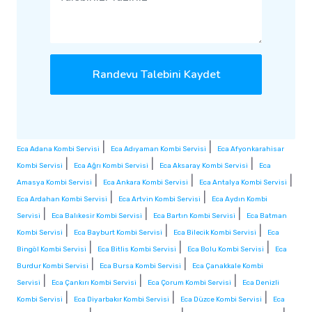
Randevu Talebini Kaydet
|
|
Eca Adana Kombi Servisi
Eca Adıyaman Kombi Servisi
Eca Afyonkarahisar
|
|
|
Kombi Servisi
Eca Ağrı Kombi Servisi
Eca Aksaray Kombi Servisi
Eca
|
|
|
Amasya Kombi Servisi
Eca Ankara Kombi Servisi
Eca Antalya Kombi Servisi
|
|
Eca Ardahan Kombi Servisi
Eca Artvin Kombi Servisi
Eca Aydın Kombi
|
|
|
Servisi
Eca Balıkesir Kombi Servisi
Eca Bartın Kombi Servisi
Eca Batman
|
|
|
Kombi Servisi
Eca Bayburt Kombi Servisi
Eca Bilecik Kombi Servisi
Eca
|
|
|
Bingöl Kombi Servisi
Eca Bitlis Kombi Servisi
Eca Bolu Kombi Servisi
Eca
|
|
Burdur Kombi Servisi
Eca Bursa Kombi Servisi
Eca Çanakkale Kombi
|
|
|
Servisi
Eca Çankırı Kombi Servisi
Eca Çorum Kombi Servisi
Eca Denizli
|
|
|
Kombi Servisi
Eca Diyarbakır Kombi Servisi
Eca Düzce Kombi Servisi
Eca