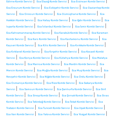
|
|
|
Edirne Kombi Servisi
Eca Elazığ Kombi Servisi
Eca Erzincan Kombi Servisi
|
|
Eca Erzurum Kombi Servisi
Eca Eskişehir Kombi Servisi
Eca Gaziantep Kombi
|
|
|
Servisi
Eca Giresun Kombi Servisi
Eca Gümüşhane Kombi Servisi
Eca
|
|
|
Hakkâri Kombi Servisi
Eca Hatay Kombi Servisi
Eca Iğdır Kombi Servisi
Eca
|
|
|
Isparta Kombi Servisi
Eca İstanbul Kombi Servisi
Eca İzmir Kombi Servisi
|
|
Eca Kahramanmaraş Kombi Servisi
Eca Karabük Kombi Servisi
Eca Karaman
|
|
|
Kombi Servisi
Eca Kars Kombi Servisi
Eca Kastamonu Kombi Servisi
Eca
|
|
|
Kayseri Kombi Servisi
Eca Kilis Kombi Servisi
Eca Kırıkkale Kombi Servisi
|
|
Eca Kırklareli Kombi Servisi
Eca Kırşehir Kombi Servisi
Eca Kocaeli Kombi
|
|
|
Servisi
Eca Konya Kombi Servisi
Eca Kütahya Kombi Servisi
Eca Malatya
|
|
|
Kombi Servisi
Eca Manisa Kombi Servisi
Eca Mardin Kombi Servisi
Eca
|
|
|
Mersin Kombi Servisi
Eca Muğla Kombi Servisi
Eca Muş Kombi Servisi
Eca
|
|
|
Nevşehir Kombi Servisi
Eca Niğde Kombi Servisi
Eca Ordu Kombi Servisi
|
|
Eca Osmaniye Kombi Servisi
Eca Rize Kombi Servisi
Eca Sakarya Kombi
|
|
|
Servisi
Eca Samsun Kombi Servisi
Eca Şanlıurfa Kombi Servisi
Eca Siirt
|
|
|
Kombi Servisi
Eca Sinop Kombi Servisi
Eca Şırnak Kombi Servisi
Eca Sivas
|
|
|
Kombi Servisi
Eca Tekirdağ Kombi Servisi
Eca Tokat Kombi Servisi
Eca
|
|
|
Trabzon Kombi Servisi
Eca Tunceli Kombi Servisi
Eca Uşak Kombi Servisi
|
|
|
Eca Van Kombi Servisi
Eca Yalova Kombi Servisi
Eca Yozgat Kombi Servisi