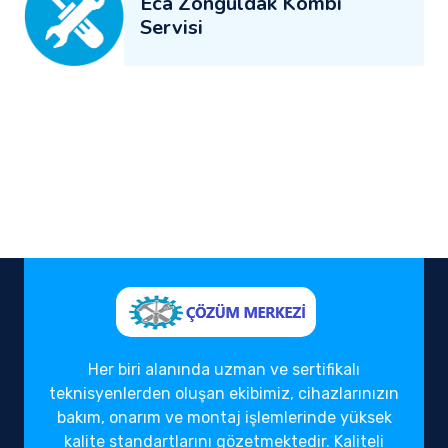
Eca Zonguldak Kombi
Servisi
Her biri alanında uzman ve sertifikalı
teknisyenlerden oluşan ekibimiz, cihazlarınızın
bakım, onarım ve montaj işlemlerinde yüksek
kalite standartlarını gözetmektedir. Kaliteli