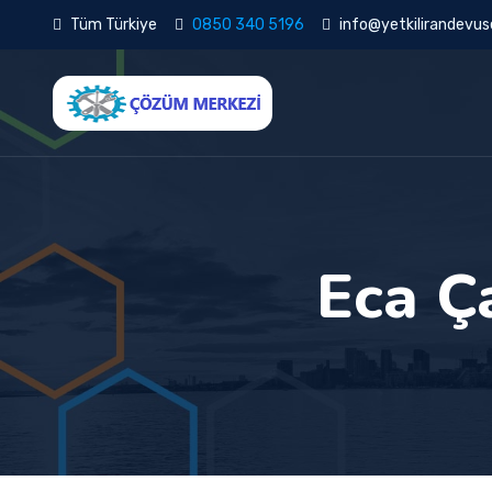
Tüm Türkiye
0850 340 5196
info@yetkilirandevuse
Eca Ç