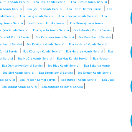
|
|
|
a Bitlis Kombi Servisi
Eca Bolu Kombi Servisi
Eca Burdur Kombi Servisi
|
|
|
rı Kombi Servisi
Eca Çorum Kombi Servisi
Eca Denizli Kombi Servisi
Eca
|
|
|
mbi Servisi
Eca Elazığ Kombi Servisi
Eca Erzincan Kombi Servisi
Eca
|
|
ep Kombi Servisi
Eca Giresun Kombi Servisi
Eca Gümüşhane Kombi
|
|
|
a Iğdır Kombi Servisi
Eca Isparta Kombi Servisi
Eca İstanbul Kombi Servisi
|
|
|
Karabük Kombi Servisi
Eca Karaman Kombi Servisi
Eca Kars Kombi Servisi
|
|
|
is Kombi Servisi
Eca Kırıkkale Kombi Servisi
Eca Kırklareli Kombi Servisi
|
|
|
Kombi Servisi
Eca Kütahya Kombi Servisi
Eca Malatya Kombi Servisi
Eca
|
|
|
i Servisi
Eca Muğla Kombi Servisi
Eca Muş Kombi Servisi
Eca Nevşehir
|
|
|
Eca Osmaniye Kombi Servisi
Eca Rize Kombi Servisi
Eca Sakarya Kombi
|
|
|
|
Eca Siirt Kombi Servisi
Eca Sinop Kombi Servisi
Eca Şırnak Kombi Servisi
|
|
|
mbi Servisi
Eca Trabzon Kombi Servisi
Eca Tunceli Kombi Servisi
Eca Uşak
|
|
|
Eca Yozgat Kombi Servisi
Eca Zonguldak Kombi Servisi