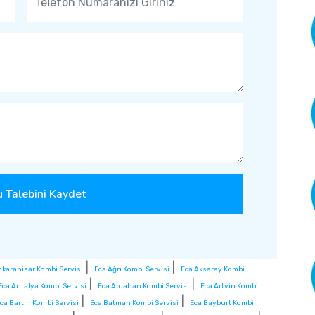
 Talebini Kaydet
|
|
nkarahisar Kombi Servisi
Eca Ağrı Kombi Servisi
Eca Aksaray Kombi
|
|
Eca Antalya Kombi Servisi
Eca Ardahan Kombi Servisi
Eca Artvin Kombi
|
|
ca Bartın Kombi Servisi
Eca Batman Kombi Servisi
Eca Bayburt Kombi