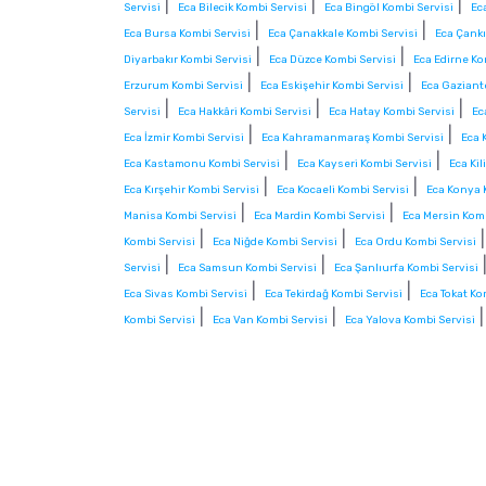
|
|
|
Servisi
Eca Bilecik Kombi Servisi
Eca Bingöl Kombi Servisi
Ec
|
|
Eca Bursa Kombi Servisi
Eca Çanakkale Kombi Servisi
Eca Çankı
|
|
Diyarbakır Kombi Servisi
Eca Düzce Kombi Servisi
Eca Edirne Ko
|
|
Erzurum Kombi Servisi
Eca Eskişehir Kombi Servisi
Eca Gaziant
|
|
|
Servisi
Eca Hakkâri Kombi Servisi
Eca Hatay Kombi Servisi
Ec
|
|
Eca İzmir Kombi Servisi
Eca Kahramanmaraş Kombi Servisi
Eca 
|
|
Eca Kastamonu Kombi Servisi
Eca Kayseri Kombi Servisi
Eca Kil
|
|
Eca Kırşehir Kombi Servisi
Eca Kocaeli Kombi Servisi
Eca Konya 
|
|
Manisa Kombi Servisi
Eca Mardin Kombi Servisi
Eca Mersin Komb
|
|
Kombi Servisi
Eca Niğde Kombi Servisi
Eca Ordu Kombi Servisi
|
|
Servisi
Eca Samsun Kombi Servisi
Eca Şanlıurfa Kombi Servisi
|
|
Eca Sivas Kombi Servisi
Eca Tekirdağ Kombi Servisi
Eca Tokat Ko
|
|
Kombi Servisi
Eca Van Kombi Servisi
Eca Yalova Kombi Servisi