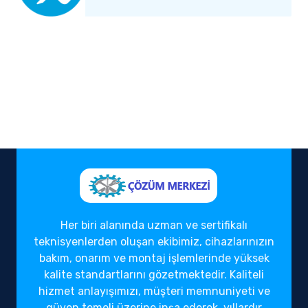
Her biri alanında uzman ve sertifikalı
teknisyenlerden oluşan ekibimiz, cihazlarınızın
bakım, onarım ve montaj işlemlerinde yüksek
kalite standartlarını gözetmektedir. Kaliteli
hizmet anlayışımızı, müşteri memnuniyeti ve
güven temeli üzerine inşa ederek, yıllardır