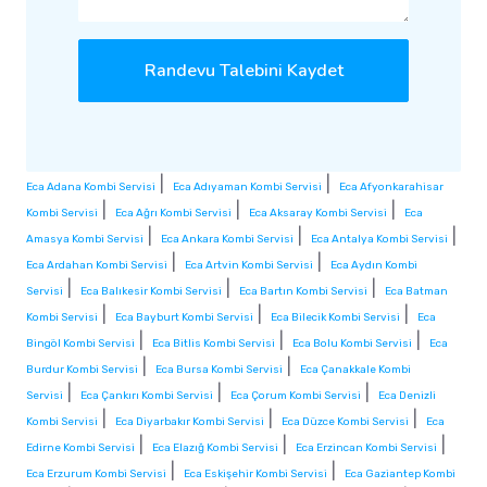
Randevu Talebini Kaydet
|
|
Eca Adana Kombi Servisi
Eca Adıyaman Kombi Servisi
Eca Afyonkarahisar
|
|
|
Kombi Servisi
Eca Ağrı Kombi Servisi
Eca Aksaray Kombi Servisi
Eca
|
|
|
Amasya Kombi Servisi
Eca Ankara Kombi Servisi
Eca Antalya Kombi Servisi
|
|
Eca Ardahan Kombi Servisi
Eca Artvin Kombi Servisi
Eca Aydın Kombi
|
|
|
Servisi
Eca Balıkesir Kombi Servisi
Eca Bartın Kombi Servisi
Eca Batman
|
|
|
Kombi Servisi
Eca Bayburt Kombi Servisi
Eca Bilecik Kombi Servisi
Eca
|
|
|
Bingöl Kombi Servisi
Eca Bitlis Kombi Servisi
Eca Bolu Kombi Servisi
Eca
|
|
Burdur Kombi Servisi
Eca Bursa Kombi Servisi
Eca Çanakkale Kombi
|
|
|
Servisi
Eca Çankırı Kombi Servisi
Eca Çorum Kombi Servisi
Eca Denizli
|
|
|
Kombi Servisi
Eca Diyarbakır Kombi Servisi
Eca Düzce Kombi Servisi
Eca
|
|
|
Edirne Kombi Servisi
Eca Elazığ Kombi Servisi
Eca Erzincan Kombi Servisi
|
|
Eca Erzurum Kombi Servisi
Eca Eskişehir Kombi Servisi
Eca Gaziantep Kombi