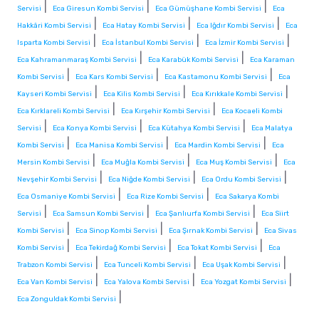
|
|
|
Servisi
Eca Giresun Kombi Servisi
Eca Gümüşhane Kombi Servisi
Eca
|
|
|
Hakkâri Kombi Servisi
Eca Hatay Kombi Servisi
Eca Iğdır Kombi Servisi
Eca
|
|
|
Isparta Kombi Servisi
Eca İstanbul Kombi Servisi
Eca İzmir Kombi Servisi
|
|
Eca Kahramanmaraş Kombi Servisi
Eca Karabük Kombi Servisi
Eca Karaman
|
|
|
Kombi Servisi
Eca Kars Kombi Servisi
Eca Kastamonu Kombi Servisi
Eca
|
|
|
Kayseri Kombi Servisi
Eca Kilis Kombi Servisi
Eca Kırıkkale Kombi Servisi
|
|
Eca Kırklareli Kombi Servisi
Eca Kırşehir Kombi Servisi
Eca Kocaeli Kombi
|
|
|
Servisi
Eca Konya Kombi Servisi
Eca Kütahya Kombi Servisi
Eca Malatya
|
|
|
Kombi Servisi
Eca Manisa Kombi Servisi
Eca Mardin Kombi Servisi
Eca
|
|
|
Mersin Kombi Servisi
Eca Muğla Kombi Servisi
Eca Muş Kombi Servisi
Eca
|
|
|
Nevşehir Kombi Servisi
Eca Niğde Kombi Servisi
Eca Ordu Kombi Servisi
|
|
Eca Osmaniye Kombi Servisi
Eca Rize Kombi Servisi
Eca Sakarya Kombi
|
|
|
Servisi
Eca Samsun Kombi Servisi
Eca Şanlıurfa Kombi Servisi
Eca Siirt
|
|
|
Kombi Servisi
Eca Sinop Kombi Servisi
Eca Şırnak Kombi Servisi
Eca Sivas
|
|
|
Kombi Servisi
Eca Tekirdağ Kombi Servisi
Eca Tokat Kombi Servisi
Eca
|
|
|
Trabzon Kombi Servisi
Eca Tunceli Kombi Servisi
Eca Uşak Kombi Servisi
|
|
|
Eca Van Kombi Servisi
Eca Yalova Kombi Servisi
Eca Yozgat Kombi Servisi
|
Eca Zonguldak Kombi Servisi