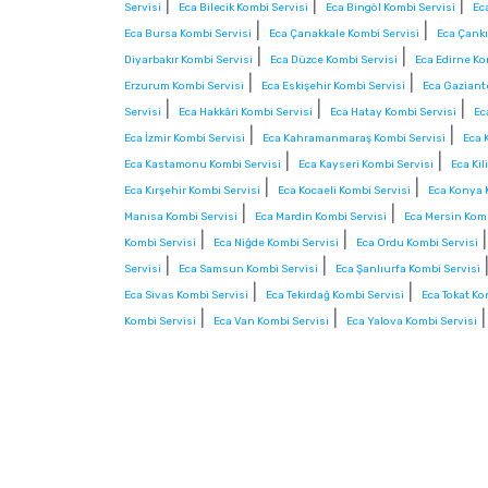
|
|
|
Servisi
Eca Bilecik Kombi Servisi
Eca Bingöl Kombi Servisi
Ec
|
|
Eca Bursa Kombi Servisi
Eca Çanakkale Kombi Servisi
Eca Çankı
|
|
Diyarbakır Kombi Servisi
Eca Düzce Kombi Servisi
Eca Edirne Ko
|
|
Erzurum Kombi Servisi
Eca Eskişehir Kombi Servisi
Eca Gaziant
|
|
|
Servisi
Eca Hakkâri Kombi Servisi
Eca Hatay Kombi Servisi
Ec
|
|
Eca İzmir Kombi Servisi
Eca Kahramanmaraş Kombi Servisi
Eca 
|
|
Eca Kastamonu Kombi Servisi
Eca Kayseri Kombi Servisi
Eca Kil
|
|
Eca Kırşehir Kombi Servisi
Eca Kocaeli Kombi Servisi
Eca Konya 
|
|
Manisa Kombi Servisi
Eca Mardin Kombi Servisi
Eca Mersin Komb
|
|
Kombi Servisi
Eca Niğde Kombi Servisi
Eca Ordu Kombi Servisi
|
|
Servisi
Eca Samsun Kombi Servisi
Eca Şanlıurfa Kombi Servisi
|
|
Eca Sivas Kombi Servisi
Eca Tekirdağ Kombi Servisi
Eca Tokat Ko
|
|
Kombi Servisi
Eca Van Kombi Servisi
Eca Yalova Kombi Servisi