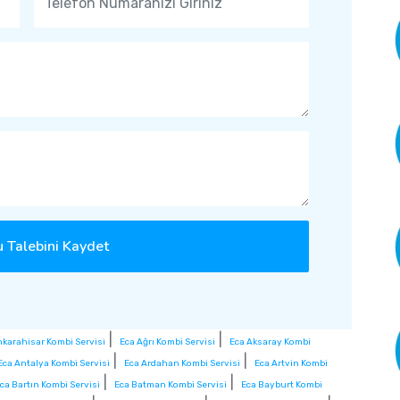
 Talebini Kaydet
|
|
nkarahisar Kombi Servisi
Eca Ağrı Kombi Servisi
Eca Aksaray Kombi
|
|
Eca Antalya Kombi Servisi
Eca Ardahan Kombi Servisi
Eca Artvin Kombi
|
|
ca Bartın Kombi Servisi
Eca Batman Kombi Servisi
Eca Bayburt Kombi