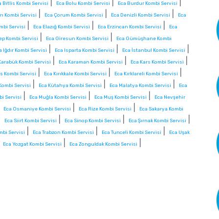
|
|
|
a Bitlis Kombi Servisi
Eca Bolu Kombi Servisi
Eca Burdur Kombi Servisi
|
|
|
rı Kombi Servisi
Eca Çorum Kombi Servisi
Eca Denizli Kombi Servisi
Eca
|
|
|
mbi Servisi
Eca Elazığ Kombi Servisi
Eca Erzincan Kombi Servisi
Eca
|
|
ep Kombi Servisi
Eca Giresun Kombi Servisi
Eca Gümüşhane Kombi
|
|
|
a Iğdır Kombi Servisi
Eca Isparta Kombi Servisi
Eca İstanbul Kombi Servisi
|
|
|
Karabük Kombi Servisi
Eca Karaman Kombi Servisi
Eca Kars Kombi Servisi
|
|
|
is Kombi Servisi
Eca Kırıkkale Kombi Servisi
Eca Kırklareli Kombi Servisi
|
|
|
Kombi Servisi
Eca Kütahya Kombi Servisi
Eca Malatya Kombi Servisi
Eca
|
|
|
i Servisi
Eca Muğla Kombi Servisi
Eca Muş Kombi Servisi
Eca Nevşehir
|
|
|
Eca Osmaniye Kombi Servisi
Eca Rize Kombi Servisi
Eca Sakarya Kombi
|
|
|
|
Eca Siirt Kombi Servisi
Eca Sinop Kombi Servisi
Eca Şırnak Kombi Servisi
|
|
|
mbi Servisi
Eca Trabzon Kombi Servisi
Eca Tunceli Kombi Servisi
Eca Uşak
|
|
|
Eca Yozgat Kombi Servisi
Eca Zonguldak Kombi Servisi