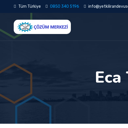
Tüm Türkiye
0850 340 5196
info@yetkilirandevuse
Eca 