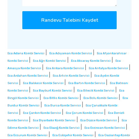
Randevu Talebini Kaydet
|
|
Eca Adana Kombi Servisi
Eca Adıyaman Kombi Servisi
Eca Afyonkarahisar
|
|
|
Kombi Servisi
Eca Ağrı Kombi Servisi
Eca Aksaray Kombi Servisi
Eca
|
|
|
Amasya Kombi Servisi
Eca Ankara Kombi Servisi
Eca Antalya Kombi Servisi
|
|
Eca Ardahan Kombi Servisi
Eca Artvin Kombi Servisi
Eca Aydın Kombi
|
|
|
Servisi
Eca Balıkesir Kombi Servisi
Eca Bartın Kombi Servisi
Eca Batman
|
|
|
Kombi Servisi
Eca Bayburt Kombi Servisi
Eca Bilecik Kombi Servisi
Eca
|
|
|
Bingöl Kombi Servisi
Eca Bitlis Kombi Servisi
Eca Bolu Kombi Servisi
Eca
|
|
Burdur Kombi Servisi
Eca Bursa Kombi Servisi
Eca Çanakkale Kombi
|
|
|
Servisi
Eca Çankırı Kombi Servisi
Eca Çorum Kombi Servisi
Eca Denizli
|
|
|
Kombi Servisi
Eca Diyarbakır Kombi Servisi
Eca Düzce Kombi Servisi
Eca
|
|
|
Edirne Kombi Servisi
Eca Elazığ Kombi Servisi
Eca Erzincan Kombi Servisi
|
|
Eca Erzurum Kombi Servisi
Eca Eskişehir Kombi Servisi
Eca Gaziantep Kombi