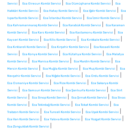
|
|
|
Servisi
Eca Giresun Kombi Servisi
Eca Gümüşhane Kombi Servisi
Eca
|
|
|
Hakkâri Kombi Servisi
Eca Hatay Kombi Servisi
Eca Iğdır Kombi Servisi
Eca
|
|
|
Isparta Kombi Servisi
Eca İstanbul Kombi Servisi
Eca İzmir Kombi Servisi
|
|
Eca Kahramanmaraş Kombi Servisi
Eca Karabük Kombi Servisi
Eca Karaman
|
|
|
Kombi Servisi
Eca Kars Kombi Servisi
Eca Kastamonu Kombi Servisi
Eca
|
|
|
Kayseri Kombi Servisi
Eca Kilis Kombi Servisi
Eca Kırıkkale Kombi Servisi
|
|
Eca Kırklareli Kombi Servisi
Eca Kırşehir Kombi Servisi
Eca Kocaeli Kombi
|
|
|
Servisi
Eca Konya Kombi Servisi
Eca Kütahya Kombi Servisi
Eca Malatya
|
|
|
Kombi Servisi
Eca Manisa Kombi Servisi
Eca Mardin Kombi Servisi
Eca
|
|
|
Mersin Kombi Servisi
Eca Muğla Kombi Servisi
Eca Muş Kombi Servisi
Eca
|
|
|
Nevşehir Kombi Servisi
Eca Niğde Kombi Servisi
Eca Ordu Kombi Servisi
|
|
Eca Osmaniye Kombi Servisi
Eca Rize Kombi Servisi
Eca Sakarya Kombi
|
|
|
Servisi
Eca Samsun Kombi Servisi
Eca Şanlıurfa Kombi Servisi
Eca Siirt
|
|
|
Kombi Servisi
Eca Sinop Kombi Servisi
Eca Şırnak Kombi Servisi
Eca Sivas
|
|
|
Kombi Servisi
Eca Tekirdağ Kombi Servisi
Eca Tokat Kombi Servisi
Eca
|
|
|
Trabzon Kombi Servisi
Eca Tunceli Kombi Servisi
Eca Uşak Kombi Servisi
|
|
|
Eca Van Kombi Servisi
Eca Yalova Kombi Servisi
Eca Yozgat Kombi Servisi
|
Eca Zonguldak Kombi Servisi