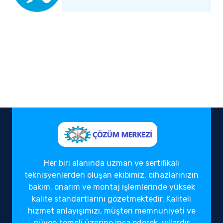
Her biri alanında uzman ve sertifikalı
teknisyenlerden oluşan ekibimiz, cihazlarınızın
bakım, onarım ve montaj işlemlerinde yüksek
kalite standartlarını gözetmektedir. Kaliteli
hizmet anlayışımızı, müşteri memnuniyeti ve
güven temeli üzerine inşa ederek, yıllardır