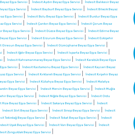
|
|
 Beyaz Eşya Servisi
İndesit Aydın Beyaz Eşya Servisi
İndesit Balıkesir Beyaz
|
|
eyaz Eşya Servisi
İndesit Bayburt Beyaz Eşya Servisi
İndesit Bilecik Beyaz
|
|
yaz Eşya Servisi
İndesit Bolu Beyaz Eşya Servisi
İndesit Burdur Beyaz Eşya
|
|
az Eşya Servisi
İndesit Çankırı Beyaz Eşya Servisi
İndesit Çorum Beyaz
|
|
ır Beyaz Eşya Servisi
İndesit Düzce Beyaz Eşya Servisi
İndesit Edirne Beyaz
|
|
 Beyaz Eşya Servisi
İndesit Erzurum Beyaz Eşya Servisi
İndesit Eskişehir
|
|
it Giresun Beyaz Eşya Servisi
İndesit Gümüşhane Beyaz Eşya Servisi
|
|
|
si
İndesit Iğdır Beyaz Eşya Servisi
İndesit Isparta Beyaz Eşya Servisi
|
|
si
İndesit Kahramanmaraş Beyaz Eşya Servisi
İndesit Karabük Beyaz Eşya
|
|
Eşya Servisi
İndesit Kastamonu Beyaz Eşya Servisi
İndesit Kayseri Beyaz
|
|
eyaz Eşya Servisi
İndesit Kırklareli Beyaz Eşya Servisi
İndesit Kırşehir Beyaz
|
|
eyaz Eşya Servisi
İndesit Kütahya Beyaz Eşya Servisi
İndesit Malatya
|
|
ardin Beyaz Eşya Servisi
İndesit Mersin Beyaz Eşya Servisi
İndesit Muğla
|
|
ehir Beyaz Eşya Servisi
İndesit Niğde Beyaz Eşya Servisi
İndesit Ordu
|
|
t Rize Beyaz Eşya Servisi
İndesit Sakarya Beyaz Eşya Servisi
İndesit
|
|
|
İndesit Siirt Beyaz Eşya Servisi
İndesit Sinop Beyaz Eşya Servisi
İndesit
|
|
sit Tekirdağ Beyaz Eşya Servisi
İndesit Tokat Beyaz Eşya Servisi
İndesit
|
|
ndesit Uşak Beyaz Eşya Servisi
İndesit Van Beyaz Eşya Servisi
İndesit
|
desit Zonguldak Beyaz Eşya Servisi