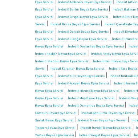
|
|
Eşya Servisi
İndesit Ardahan Beyaz Eşya Servisi
İndesit Artvin
|
|
Eşya Servisi
İndesit Bartın Beyaz Eşya Servisi
İndesit Batman B
|
|
Eşya Servisi
İndesit Bingöl Beyaz Eşya Servisi
İndesit Bitlis Be
|
|
Servisi
İndesit Bursa Beyaz Eşya Servisi
İndesit Çanakkale Bey
|
|
Eşya Servisi
İndesit Denizli Beyaz Eşya Servisi
İndesit Diyarbak
|
|
Eşya Servisi
İndesit Elazığ Beyaz Eşya Servisi
İndesit Erzincan
|
|
Beyaz Eşya Servisi
İndesit Gaziantep Beyaz Eşya Servisi
İndes
|
İndesit Hakkâri Beyaz Eşya Servisi
İndesit Hatay Beyaz Eşya Servi
|
İndesit İstanbul Beyaz Eşya Servisi
İndesit İzmir Beyaz Eşya Servi
|
|
Servisi
İndesit Karaman Beyaz Eşya Servisi
İndesit Kars Beyaz 
|
|
Eşya Servisi
İndesit Kilis Beyaz Eşya Servisi
İndesit Kırıkkale B
|
|
Eşya Servisi
İndesit Kocaeli Beyaz Eşya Servisi
İndesit Konya B
|
|
Beyaz Eşya Servisi
İndesit Manisa Beyaz Eşya Servisi
İndesit M
|
|
Beyaz Eşya Servisi
İndesit Muş Beyaz Eşya Servisi
İndesit Nevş
|
|
Beyaz Eşya Servisi
İndesit Osmaniye Beyaz Eşya Servisi
İndesi
|
Samsun Beyaz Eşya Servisi
İndesit Şanlıurfa Beyaz Eşya Servisi
|
|
Şırnak Beyaz Eşya Servisi
İndesit Sivas Beyaz Eşya Servisi
İnde
|
|
Trabzon Beyaz Eşya Servisi
İndesit Tunceli Beyaz Eşya Servisi
İ
|
|
Yalova Beyaz Eşya Servisi
İndesit Yozgat Beyaz Eşya Servisi
İn