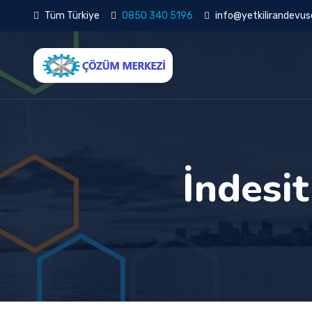
Tüm Türkiye
0850 340 5196
info@yetkilirandevuse
İndesit