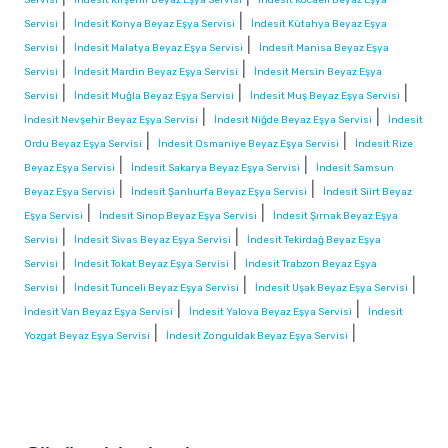
|
|
Servisi
İndesit Konya Beyaz Eşya Servisi
İndesit Kütahya Beyaz Eşya
|
|
Servisi
İndesit Malatya Beyaz Eşya Servisi
İndesit Manisa Beyaz Eşya
|
|
Servisi
İndesit Mardin Beyaz Eşya Servisi
İndesit Mersin Beyaz Eşya
|
|
|
Servisi
İndesit Muğla Beyaz Eşya Servisi
İndesit Muş Beyaz Eşya Servisi
|
|
İndesit Nevşehir Beyaz Eşya Servisi
İndesit Niğde Beyaz Eşya Servisi
İndesit
|
|
Ordu Beyaz Eşya Servisi
İndesit Osmaniye Beyaz Eşya Servisi
İndesit Rize
|
|
Beyaz Eşya Servisi
İndesit Sakarya Beyaz Eşya Servisi
İndesit Samsun
|
|
Beyaz Eşya Servisi
İndesit Şanlıurfa Beyaz Eşya Servisi
İndesit Siirt Beyaz
|
|
Eşya Servisi
İndesit Sinop Beyaz Eşya Servisi
İndesit Şırnak Beyaz Eşya
|
|
Servisi
İndesit Sivas Beyaz Eşya Servisi
İndesit Tekirdağ Beyaz Eşya
|
|
Servisi
İndesit Tokat Beyaz Eşya Servisi
İndesit Trabzon Beyaz Eşya
|
|
|
Servisi
İndesit Tunceli Beyaz Eşya Servisi
İndesit Uşak Beyaz Eşya Servisi
|
|
İndesit Van Beyaz Eşya Servisi
İndesit Yalova Beyaz Eşya Servisi
İndesit
|
|
Yozgat Beyaz Eşya Servisi
İndesit Zonguldak Beyaz Eşya Servisi