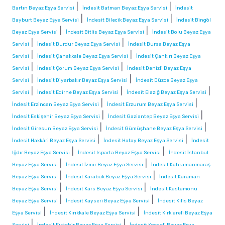
|
|
Bartın Beyaz Eşya Servisi
İndesit Batman Beyaz Eşya Servisi
İndesit
|
|
Bayburt Beyaz Eşya Servisi
İndesit Bilecik Beyaz Eşya Servisi
İndesit Bingöl
|
|
Beyaz Eşya Servisi
İndesit Bitlis Beyaz Eşya Servisi
İndesit Bolu Beyaz Eşya
|
|
Servisi
İndesit Burdur Beyaz Eşya Servisi
İndesit Bursa Beyaz Eşya
|
|
Servisi
İndesit Çanakkale Beyaz Eşya Servisi
İndesit Çankırı Beyaz Eşya
|
|
Servisi
İndesit Çorum Beyaz Eşya Servisi
İndesit Denizli Beyaz Eşya
|
|
Servisi
İndesit Diyarbakır Beyaz Eşya Servisi
İndesit Düzce Beyaz Eşya
|
|
|
Servisi
İndesit Edirne Beyaz Eşya Servisi
İndesit Elazığ Beyaz Eşya Servisi
|
|
İndesit Erzincan Beyaz Eşya Servisi
İndesit Erzurum Beyaz Eşya Servisi
|
|
İndesit Eskişehir Beyaz Eşya Servisi
İndesit Gaziantep Beyaz Eşya Servisi
|
|
İndesit Giresun Beyaz Eşya Servisi
İndesit Gümüşhane Beyaz Eşya Servisi
|
|
İndesit Hakkâri Beyaz Eşya Servisi
İndesit Hatay Beyaz Eşya Servisi
İndesit
|
|
Iğdır Beyaz Eşya Servisi
İndesit Isparta Beyaz Eşya Servisi
İndesit İstanbul
|
|
Beyaz Eşya Servisi
İndesit İzmir Beyaz Eşya Servisi
İndesit Kahramanmaraş
|
|
Beyaz Eşya Servisi
İndesit Karabük Beyaz Eşya Servisi
İndesit Karaman
|
|
Beyaz Eşya Servisi
İndesit Kars Beyaz Eşya Servisi
İndesit Kastamonu
|
|
Beyaz Eşya Servisi
İndesit Kayseri Beyaz Eşya Servisi
İndesit Kilis Beyaz
|
|
Eşya Servisi
İndesit Kırıkkale Beyaz Eşya Servisi
İndesit Kırklareli Beyaz Eşya
|
|
Servisi
İndesit Kırşehir Beyaz Eşya Servisi
İndesit Kocaeli Beyaz Eşya