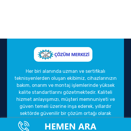
Her biri alanında uzman ve sertifikalı
teknisyenlerden oluşan ekibimiz, cihazlarınızın
bakım, onarım ve montaj işlemlerinde yüksek
kalite standartlarını gözetmektedir. Kaliteli
hizmet anlayışımızı, müşteri memnuniyeti ve
güven temeli üzerine inşa ederek, yıllardır
sektörde güvenilir bir çözüm ortağı olarak
hizmet vermekteyiz.