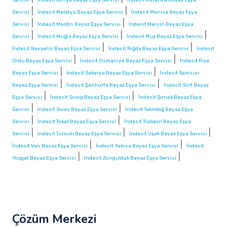
|
|
Servisi
İndesit Malatya Beyaz Eşya Servisi
İndesit Manisa Beyaz Eşya
|
|
Servisi
İndesit Mardin Beyaz Eşya Servisi
İndesit Mersin Beyaz Eşya
|
|
|
Servisi
İndesit Muğla Beyaz Eşya Servisi
İndesit Muş Beyaz Eşya Servisi
|
|
İndesit Nevşehir Beyaz Eşya Servisi
İndesit Niğde Beyaz Eşya Servisi
İndesit
|
|
Ordu Beyaz Eşya Servisi
İndesit Osmaniye Beyaz Eşya Servisi
İndesit Rize
|
|
Beyaz Eşya Servisi
İndesit Sakarya Beyaz Eşya Servisi
İndesit Samsun
|
|
Beyaz Eşya Servisi
İndesit Şanlıurfa Beyaz Eşya Servisi
İndesit Siirt Beyaz
|
|
Eşya Servisi
İndesit Sinop Beyaz Eşya Servisi
İndesit Şırnak Beyaz Eşya
|
|
Servisi
İndesit Sivas Beyaz Eşya Servisi
İndesit Tekirdağ Beyaz Eşya
|
|
Servisi
İndesit Tokat Beyaz Eşya Servisi
İndesit Trabzon Beyaz Eşya
|
|
|
Servisi
İndesit Tunceli Beyaz Eşya Servisi
İndesit Uşak Beyaz Eşya Servisi
|
|
İndesit Van Beyaz Eşya Servisi
İndesit Yalova Beyaz Eşya Servisi
İndesit
|
|
Yozgat Beyaz Eşya Servisi
İndesit Zonguldak Beyaz Eşya Servisi
Çözüm Merkezi