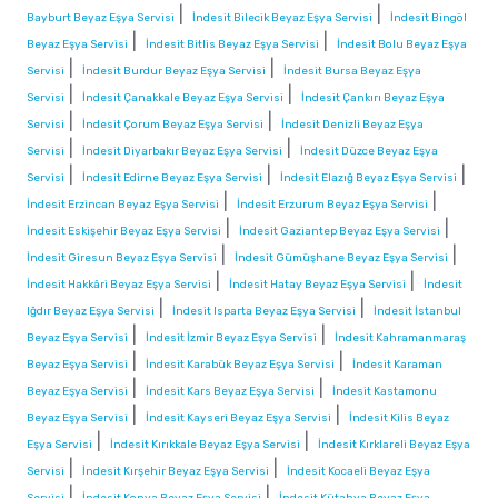
|
|
Bayburt Beyaz Eşya Servisi
İndesit Bilecik Beyaz Eşya Servisi
İndesit Bingöl
|
|
Beyaz Eşya Servisi
İndesit Bitlis Beyaz Eşya Servisi
İndesit Bolu Beyaz Eşya
|
|
Servisi
İndesit Burdur Beyaz Eşya Servisi
İndesit Bursa Beyaz Eşya
|
|
Servisi
İndesit Çanakkale Beyaz Eşya Servisi
İndesit Çankırı Beyaz Eşya
|
|
Servisi
İndesit Çorum Beyaz Eşya Servisi
İndesit Denizli Beyaz Eşya
|
|
Servisi
İndesit Diyarbakır Beyaz Eşya Servisi
İndesit Düzce Beyaz Eşya
|
|
|
Servisi
İndesit Edirne Beyaz Eşya Servisi
İndesit Elazığ Beyaz Eşya Servisi
|
|
İndesit Erzincan Beyaz Eşya Servisi
İndesit Erzurum Beyaz Eşya Servisi
|
|
İndesit Eskişehir Beyaz Eşya Servisi
İndesit Gaziantep Beyaz Eşya Servisi
|
|
İndesit Giresun Beyaz Eşya Servisi
İndesit Gümüşhane Beyaz Eşya Servisi
|
|
İndesit Hakkâri Beyaz Eşya Servisi
İndesit Hatay Beyaz Eşya Servisi
İndesit
|
|
Iğdır Beyaz Eşya Servisi
İndesit Isparta Beyaz Eşya Servisi
İndesit İstanbul
|
|
Beyaz Eşya Servisi
İndesit İzmir Beyaz Eşya Servisi
İndesit Kahramanmaraş
|
|
Beyaz Eşya Servisi
İndesit Karabük Beyaz Eşya Servisi
İndesit Karaman
|
|
Beyaz Eşya Servisi
İndesit Kars Beyaz Eşya Servisi
İndesit Kastamonu
|
|
Beyaz Eşya Servisi
İndesit Kayseri Beyaz Eşya Servisi
İndesit Kilis Beyaz
|
|
Eşya Servisi
İndesit Kırıkkale Beyaz Eşya Servisi
İndesit Kırklareli Beyaz Eşya
|
|
Servisi
İndesit Kırşehir Beyaz Eşya Servisi
İndesit Kocaeli Beyaz Eşya
|
|
Servisi
İndesit Konya Beyaz Eşya Servisi
İndesit Kütahya Beyaz Eşya