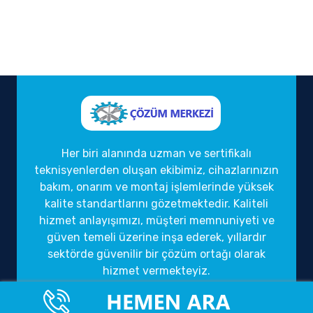
Her biri alanında uzman ve sertifikalı
teknisyenlerden oluşan ekibimiz, cihazlarınızın
bakım, onarım ve montaj işlemlerinde yüksek
kalite standartlarını gözetmektedir. Kaliteli
hizmet anlayışımızı, müşteri memnuniyeti ve
güven temeli üzerine inşa ederek, yıllardır
sektörde güvenilir bir çözüm ortağı olarak
hizmet vermekteyiz.