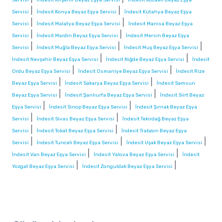
|
|
Servisi
İndesit Konya Beyaz Eşya Servisi
İndesit Kütahya Beyaz Eşya
|
|
Servisi
İndesit Malatya Beyaz Eşya Servisi
İndesit Manisa Beyaz Eşya
|
|
Servisi
İndesit Mardin Beyaz Eşya Servisi
İndesit Mersin Beyaz Eşya
|
|
|
Servisi
İndesit Muğla Beyaz Eşya Servisi
İndesit Muş Beyaz Eşya Servisi
|
|
İndesit Nevşehir Beyaz Eşya Servisi
İndesit Niğde Beyaz Eşya Servisi
İndesit
|
|
Ordu Beyaz Eşya Servisi
İndesit Osmaniye Beyaz Eşya Servisi
İndesit Rize
|
|
Beyaz Eşya Servisi
İndesit Sakarya Beyaz Eşya Servisi
İndesit Samsun
|
|
Beyaz Eşya Servisi
İndesit Şanlıurfa Beyaz Eşya Servisi
İndesit Siirt Beyaz
|
|
Eşya Servisi
İndesit Sinop Beyaz Eşya Servisi
İndesit Şırnak Beyaz Eşya
|
|
Servisi
İndesit Sivas Beyaz Eşya Servisi
İndesit Tekirdağ Beyaz Eşya
|
|
Servisi
İndesit Tokat Beyaz Eşya Servisi
İndesit Trabzon Beyaz Eşya
|
|
|
Servisi
İndesit Tunceli Beyaz Eşya Servisi
İndesit Uşak Beyaz Eşya Servisi
|
|
İndesit Van Beyaz Eşya Servisi
İndesit Yalova Beyaz Eşya Servisi
İndesit
|
|
Yozgat Beyaz Eşya Servisi
İndesit Zonguldak Beyaz Eşya Servisi