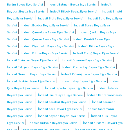
|
|
Bartın Beyaz Eşya Servisi
İndesit Batman Beyaz Eşya Servisi
İndesit
|
|
Bayburt Beyaz Eşya Servisi
İndesit Bilecik Beyaz Eşya Servisi
İndesit Bingöl
|
|
Beyaz Eşya Servisi
İndesit Bitlis Beyaz Eşya Servisi
İndesit Bolu Beyaz Eşya
|
|
Servisi
İndesit Burdur Beyaz Eşya Servisi
İndesit Bursa Beyaz Eşya
|
|
Servisi
İndesit Çanakkale Beyaz Eşya Servisi
İndesit Çankırı Beyaz Eşya
|
|
Servisi
İndesit Çorum Beyaz Eşya Servisi
İndesit Denizli Beyaz Eşya
|
|
Servisi
İndesit Diyarbakır Beyaz Eşya Servisi
İndesit Düzce Beyaz Eşya
|
|
|
Servisi
İndesit Edirne Beyaz Eşya Servisi
İndesit Elazığ Beyaz Eşya Servisi
|
|
İndesit Erzincan Beyaz Eşya Servisi
İndesit Erzurum Beyaz Eşya Servisi
|
|
İndesit Eskişehir Beyaz Eşya Servisi
İndesit Gaziantep Beyaz Eşya Servisi
|
|
İndesit Giresun Beyaz Eşya Servisi
İndesit Gümüşhane Beyaz Eşya Servisi
|
|
İndesit Hakkâri Beyaz Eşya Servisi
İndesit Hatay Beyaz Eşya Servisi
İndesit
|
|
Iğdır Beyaz Eşya Servisi
İndesit Isparta Beyaz Eşya Servisi
İndesit İstanbul
|
|
Beyaz Eşya Servisi
İndesit İzmir Beyaz Eşya Servisi
İndesit Kahramanmaraş
|
|
Beyaz Eşya Servisi
İndesit Karabük Beyaz Eşya Servisi
İndesit Karaman
|
|
Beyaz Eşya Servisi
İndesit Kars Beyaz Eşya Servisi
İndesit Kastamonu
|
|
Beyaz Eşya Servisi
İndesit Kayseri Beyaz Eşya Servisi
İndesit Kilis Beyaz
|
|
Eşya Servisi
İndesit Kırıkkale Beyaz Eşya Servisi
İndesit Kırklareli Beyaz Eşya
|
|
Servisi
İndesit Kırşehir Beyaz Eşya Servisi
İndesit Kocaeli Beyaz Eşya