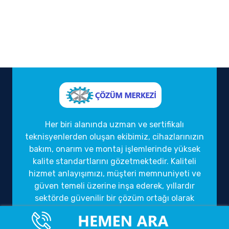
Her biri alanında uzman ve sertifikalı
teknisyenlerden oluşan ekibimiz, cihazlarınızın
bakım, onarım ve montaj işlemlerinde yüksek
kalite standartlarını gözetmektedir. Kaliteli
hizmet anlayışımızı, müşteri memnuniyeti ve
güven temeli üzerine inşa ederek, yıllardır
sektörde güvenilir bir çözüm ortağı olarak
hizmet vermekteyiz.