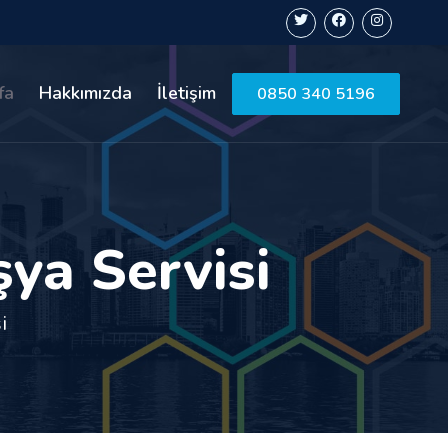
fa
Hakkımızda
İletişim
0850 340 5196
ya Servisi
i