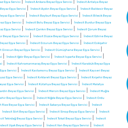
|
|
z Eşya Servisi
İndesit Ankara Beyaz Eşya Servisi
İndesit Antalya Beyaz
|
|
 Beyaz Eşya Servisi
İndesit Aydın Beyaz Eşya Servisi
İndesit Balıkesir Beyaz
|
|
eyaz Eşya Servisi
İndesit Bayburt Beyaz Eşya Servisi
İndesit Bilecik Beyaz
|
|
yaz Eşya Servisi
İndesit Bolu Beyaz Eşya Servisi
İndesit Burdur Beyaz Eşya
|
|
az Eşya Servisi
İndesit Çankırı Beyaz Eşya Servisi
İndesit Çorum Beyaz
|
|
ır Beyaz Eşya Servisi
İndesit Düzce Beyaz Eşya Servisi
İndesit Edirne Beyaz
|
|
 Beyaz Eşya Servisi
İndesit Erzurum Beyaz Eşya Servisi
İndesit Eskişehir
|
|
it Giresun Beyaz Eşya Servisi
İndesit Gümüşhane Beyaz Eşya Servisi
|
|
|
si
İndesit Iğdır Beyaz Eşya Servisi
İndesit Isparta Beyaz Eşya Servisi
|
|
si
İndesit Kahramanmaraş Beyaz Eşya Servisi
İndesit Karabük Beyaz Eşya
|
|
Eşya Servisi
İndesit Kastamonu Beyaz Eşya Servisi
İndesit Kayseri Beyaz
|
|
eyaz Eşya Servisi
İndesit Kırklareli Beyaz Eşya Servisi
İndesit Kırşehir Beyaz
|
|
eyaz Eşya Servisi
İndesit Kütahya Beyaz Eşya Servisi
İndesit Malatya
|
|
ardin Beyaz Eşya Servisi
İndesit Mersin Beyaz Eşya Servisi
İndesit Muğla
|
|
ehir Beyaz Eşya Servisi
İndesit Niğde Beyaz Eşya Servisi
İndesit Ordu
|
|
t Rize Beyaz Eşya Servisi
İndesit Sakarya Beyaz Eşya Servisi
İndesit
|
|
|
İndesit Siirt Beyaz Eşya Servisi
İndesit Sinop Beyaz Eşya Servisi
İndesit
|
|
sit Tekirdağ Beyaz Eşya Servisi
İndesit Tokat Beyaz Eşya Servisi
İndesit
|
|
ndesit Uşak Beyaz Eşya Servisi
İndesit Van Beyaz Eşya Servisi
İndesit