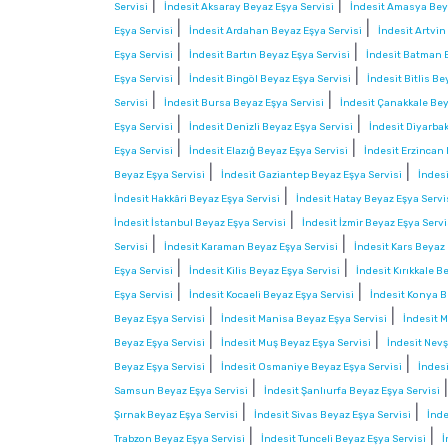
|
|
Servisi
İndesit Aksaray Beyaz Eşya Servisi
İndesit Amasya Beya
|
|
Eşya Servisi
İndesit Ardahan Beyaz Eşya Servisi
İndesit Artvin
|
|
Eşya Servisi
İndesit Bartın Beyaz Eşya Servisi
İndesit Batman B
|
|
Eşya Servisi
İndesit Bingöl Beyaz Eşya Servisi
İndesit Bitlis Be
|
|
Servisi
İndesit Bursa Beyaz Eşya Servisi
İndesit Çanakkale Bey
|
|
Eşya Servisi
İndesit Denizli Beyaz Eşya Servisi
İndesit Diyarbak
|
|
Eşya Servisi
İndesit Elazığ Beyaz Eşya Servisi
İndesit Erzincan
|
|
Beyaz Eşya Servisi
İndesit Gaziantep Beyaz Eşya Servisi
İndes
|
İndesit Hakkâri Beyaz Eşya Servisi
İndesit Hatay Beyaz Eşya Servi
|
İndesit İstanbul Beyaz Eşya Servisi
İndesit İzmir Beyaz Eşya Servi
|
|
Servisi
İndesit Karaman Beyaz Eşya Servisi
İndesit Kars Beyaz 
|
|
Eşya Servisi
İndesit Kilis Beyaz Eşya Servisi
İndesit Kırıkkale B
|
|
Eşya Servisi
İndesit Kocaeli Beyaz Eşya Servisi
İndesit Konya B
|
|
Beyaz Eşya Servisi
İndesit Manisa Beyaz Eşya Servisi
İndesit M
|
|
Beyaz Eşya Servisi
İndesit Muş Beyaz Eşya Servisi
İndesit Nevş
|
|
Beyaz Eşya Servisi
İndesit Osmaniye Beyaz Eşya Servisi
İndesi
|
Samsun Beyaz Eşya Servisi
İndesit Şanlıurfa Beyaz Eşya Servisi
|
|
Şırnak Beyaz Eşya Servisi
İndesit Sivas Beyaz Eşya Servisi
İnde
|
|
Trabzon Beyaz Eşya Servisi
İndesit Tunceli Beyaz Eşya Servisi
İ