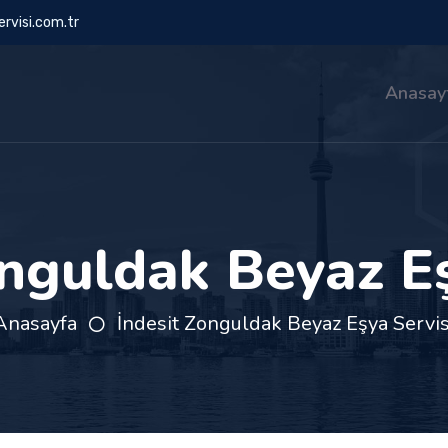
rvisi.com.tr
Anasay
onguldak Beyaz Eş
Anasayfa
İndesit Zonguldak Beyaz Eşya Servis