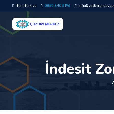
Tüm Türkiye
0850 340 5196
info@yetkilirandevuse
İndesit Z