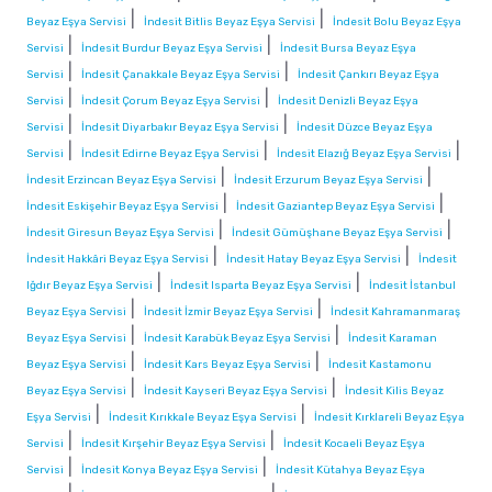
|
|
Beyaz Eşya Servisi
İndesit Bitlis Beyaz Eşya Servisi
İndesit Bolu Beyaz Eşya
|
|
Servisi
İndesit Burdur Beyaz Eşya Servisi
İndesit Bursa Beyaz Eşya
|
|
Servisi
İndesit Çanakkale Beyaz Eşya Servisi
İndesit Çankırı Beyaz Eşya
|
|
Servisi
İndesit Çorum Beyaz Eşya Servisi
İndesit Denizli Beyaz Eşya
|
|
Servisi
İndesit Diyarbakır Beyaz Eşya Servisi
İndesit Düzce Beyaz Eşya
|
|
|
Servisi
İndesit Edirne Beyaz Eşya Servisi
İndesit Elazığ Beyaz Eşya Servisi
|
|
İndesit Erzincan Beyaz Eşya Servisi
İndesit Erzurum Beyaz Eşya Servisi
|
|
İndesit Eskişehir Beyaz Eşya Servisi
İndesit Gaziantep Beyaz Eşya Servisi
|
|
İndesit Giresun Beyaz Eşya Servisi
İndesit Gümüşhane Beyaz Eşya Servisi
|
|
İndesit Hakkâri Beyaz Eşya Servisi
İndesit Hatay Beyaz Eşya Servisi
İndesit
|
|
Iğdır Beyaz Eşya Servisi
İndesit Isparta Beyaz Eşya Servisi
İndesit İstanbul
|
|
Beyaz Eşya Servisi
İndesit İzmir Beyaz Eşya Servisi
İndesit Kahramanmaraş
|
|
Beyaz Eşya Servisi
İndesit Karabük Beyaz Eşya Servisi
İndesit Karaman
|
|
Beyaz Eşya Servisi
İndesit Kars Beyaz Eşya Servisi
İndesit Kastamonu
|
|
Beyaz Eşya Servisi
İndesit Kayseri Beyaz Eşya Servisi
İndesit Kilis Beyaz
|
|
Eşya Servisi
İndesit Kırıkkale Beyaz Eşya Servisi
İndesit Kırklareli Beyaz Eşya
|
|
Servisi
İndesit Kırşehir Beyaz Eşya Servisi
İndesit Kocaeli Beyaz Eşya
|
|
Servisi
İndesit Konya Beyaz Eşya Servisi
İndesit Kütahya Beyaz Eşya