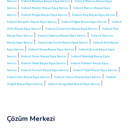
|
|
Servisi
İndesit Malatya Beyaz Eşya Servisi
İndesit Manisa Beyaz Eşya
|
|
Servisi
İndesit Mardin Beyaz Eşya Servisi
İndesit Mersin Beyaz Eşya
|
|
|
Servisi
İndesit Muğla Beyaz Eşya Servisi
İndesit Muş Beyaz Eşya Servisi
|
|
İndesit Nevşehir Beyaz Eşya Servisi
İndesit Niğde Beyaz Eşya Servisi
İndesit
|
|
Ordu Beyaz Eşya Servisi
İndesit Osmaniye Beyaz Eşya Servisi
İndesit Rize
|
|
Beyaz Eşya Servisi
İndesit Sakarya Beyaz Eşya Servisi
İndesit Samsun
|
|
Beyaz Eşya Servisi
İndesit Şanlıurfa Beyaz Eşya Servisi
İndesit Siirt Beyaz
|
|
Eşya Servisi
İndesit Sinop Beyaz Eşya Servisi
İndesit Şırnak Beyaz Eşya
|
|
Servisi
İndesit Sivas Beyaz Eşya Servisi
İndesit Tekirdağ Beyaz Eşya
|
|
Servisi
İndesit Tokat Beyaz Eşya Servisi
İndesit Trabzon Beyaz Eşya
|
|
|
Servisi
İndesit Tunceli Beyaz Eşya Servisi
İndesit Uşak Beyaz Eşya Servisi
|
|
İndesit Van Beyaz Eşya Servisi
İndesit Yalova Beyaz Eşya Servisi
İndesit
|
|
Yozgat Beyaz Eşya Servisi
İndesit Zonguldak Beyaz Eşya Servisi
Çözüm Merkezi