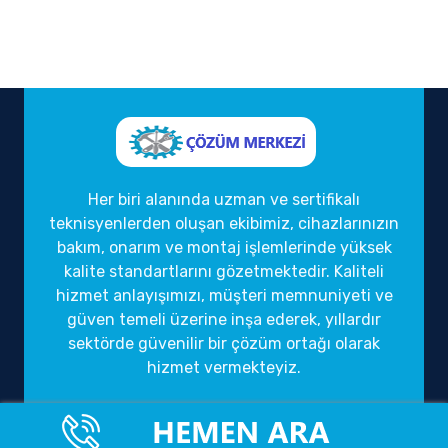
Her biri alanında uzman ve sertifikalı
teknisyenlerden oluşan ekibimiz, cihazlarınızın
bakım, onarım ve montaj işlemlerinde yüksek
kalite standartlarını gözetmektedir. Kaliteli
hizmet anlayışımızı, müşteri memnuniyeti ve
güven temeli üzerine inşa ederek, yıllardır
sektörde güvenilir bir çözüm ortağı olarak
hizmet vermekteyiz.