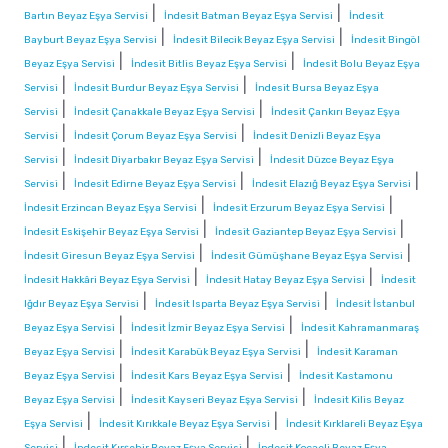
|
|
Bartın Beyaz Eşya Servisi
İndesit Batman Beyaz Eşya Servisi
İndesit
|
|
Bayburt Beyaz Eşya Servisi
İndesit Bilecik Beyaz Eşya Servisi
İndesit Bingöl
|
|
Beyaz Eşya Servisi
İndesit Bitlis Beyaz Eşya Servisi
İndesit Bolu Beyaz Eşya
|
|
Servisi
İndesit Burdur Beyaz Eşya Servisi
İndesit Bursa Beyaz Eşya
|
|
Servisi
İndesit Çanakkale Beyaz Eşya Servisi
İndesit Çankırı Beyaz Eşya
|
|
Servisi
İndesit Çorum Beyaz Eşya Servisi
İndesit Denizli Beyaz Eşya
|
|
Servisi
İndesit Diyarbakır Beyaz Eşya Servisi
İndesit Düzce Beyaz Eşya
|
|
|
Servisi
İndesit Edirne Beyaz Eşya Servisi
İndesit Elazığ Beyaz Eşya Servisi
|
|
İndesit Erzincan Beyaz Eşya Servisi
İndesit Erzurum Beyaz Eşya Servisi
|
|
İndesit Eskişehir Beyaz Eşya Servisi
İndesit Gaziantep Beyaz Eşya Servisi
|
|
İndesit Giresun Beyaz Eşya Servisi
İndesit Gümüşhane Beyaz Eşya Servisi
|
|
İndesit Hakkâri Beyaz Eşya Servisi
İndesit Hatay Beyaz Eşya Servisi
İndesit
|
|
Iğdır Beyaz Eşya Servisi
İndesit Isparta Beyaz Eşya Servisi
İndesit İstanbul
|
|
Beyaz Eşya Servisi
İndesit İzmir Beyaz Eşya Servisi
İndesit Kahramanmaraş
|
|
Beyaz Eşya Servisi
İndesit Karabük Beyaz Eşya Servisi
İndesit Karaman
|
|
Beyaz Eşya Servisi
İndesit Kars Beyaz Eşya Servisi
İndesit Kastamonu
|
|
Beyaz Eşya Servisi
İndesit Kayseri Beyaz Eşya Servisi
İndesit Kilis Beyaz
|
|
Eşya Servisi
İndesit Kırıkkale Beyaz Eşya Servisi
İndesit Kırklareli Beyaz Eşya
|
|
Servisi
İndesit Kırşehir Beyaz Eşya Servisi
İndesit Kocaeli Beyaz Eşya