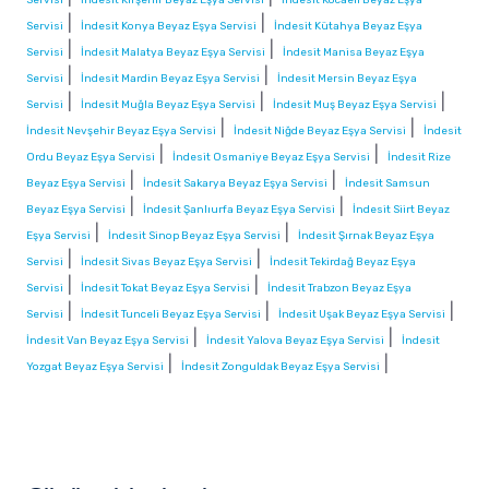
|
|
Servisi
İndesit Konya Beyaz Eşya Servisi
İndesit Kütahya Beyaz Eşya
|
|
Servisi
İndesit Malatya Beyaz Eşya Servisi
İndesit Manisa Beyaz Eşya
|
|
Servisi
İndesit Mardin Beyaz Eşya Servisi
İndesit Mersin Beyaz Eşya
|
|
|
Servisi
İndesit Muğla Beyaz Eşya Servisi
İndesit Muş Beyaz Eşya Servisi
|
|
İndesit Nevşehir Beyaz Eşya Servisi
İndesit Niğde Beyaz Eşya Servisi
İndesit
|
|
Ordu Beyaz Eşya Servisi
İndesit Osmaniye Beyaz Eşya Servisi
İndesit Rize
|
|
Beyaz Eşya Servisi
İndesit Sakarya Beyaz Eşya Servisi
İndesit Samsun
|
|
Beyaz Eşya Servisi
İndesit Şanlıurfa Beyaz Eşya Servisi
İndesit Siirt Beyaz
|
|
Eşya Servisi
İndesit Sinop Beyaz Eşya Servisi
İndesit Şırnak Beyaz Eşya
|
|
Servisi
İndesit Sivas Beyaz Eşya Servisi
İndesit Tekirdağ Beyaz Eşya
|
|
Servisi
İndesit Tokat Beyaz Eşya Servisi
İndesit Trabzon Beyaz Eşya
|
|
|
Servisi
İndesit Tunceli Beyaz Eşya Servisi
İndesit Uşak Beyaz Eşya Servisi
|
|
İndesit Van Beyaz Eşya Servisi
İndesit Yalova Beyaz Eşya Servisi
İndesit
|
|
Yozgat Beyaz Eşya Servisi
İndesit Zonguldak Beyaz Eşya Servisi