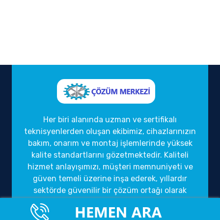
Her biri alanında uzman ve sertifikalı
teknisyenlerden oluşan ekibimiz, cihazlarınızın
bakım, onarım ve montaj işlemlerinde yüksek
kalite standartlarını gözetmektedir. Kaliteli
hizmet anlayışımızı, müşteri memnuniyeti ve
güven temeli üzerine inşa ederek, yıllardır
sektörde güvenilir bir çözüm ortağı olarak
hizmet vermekteyiz.