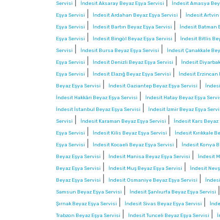
|
|
Servisi
İndesit Aksaray Beyaz Eşya Servisi
İndesit Amasya Beya
|
|
Eşya Servisi
İndesit Ardahan Beyaz Eşya Servisi
İndesit Artvin
|
|
Eşya Servisi
İndesit Bartın Beyaz Eşya Servisi
İndesit Batman B
|
|
Eşya Servisi
İndesit Bingöl Beyaz Eşya Servisi
İndesit Bitlis Be
|
|
Servisi
İndesit Bursa Beyaz Eşya Servisi
İndesit Çanakkale Bey
|
|
Eşya Servisi
İndesit Denizli Beyaz Eşya Servisi
İndesit Diyarbak
|
|
Eşya Servisi
İndesit Elazığ Beyaz Eşya Servisi
İndesit Erzincan
|
|
Beyaz Eşya Servisi
İndesit Gaziantep Beyaz Eşya Servisi
İndes
|
İndesit Hakkâri Beyaz Eşya Servisi
İndesit Hatay Beyaz Eşya Servi
|
İndesit İstanbul Beyaz Eşya Servisi
İndesit İzmir Beyaz Eşya Servi
|
|
Servisi
İndesit Karaman Beyaz Eşya Servisi
İndesit Kars Beyaz 
|
|
Eşya Servisi
İndesit Kilis Beyaz Eşya Servisi
İndesit Kırıkkale B
|
|
Eşya Servisi
İndesit Kocaeli Beyaz Eşya Servisi
İndesit Konya B
|
|
Beyaz Eşya Servisi
İndesit Manisa Beyaz Eşya Servisi
İndesit M
|
|
Beyaz Eşya Servisi
İndesit Muş Beyaz Eşya Servisi
İndesit Nevş
|
|
Beyaz Eşya Servisi
İndesit Osmaniye Beyaz Eşya Servisi
İndesi
|
Samsun Beyaz Eşya Servisi
İndesit Şanlıurfa Beyaz Eşya Servisi
|
|
Şırnak Beyaz Eşya Servisi
İndesit Sivas Beyaz Eşya Servisi
İnde
|
|
Trabzon Beyaz Eşya Servisi
İndesit Tunceli Beyaz Eşya Servisi
İ