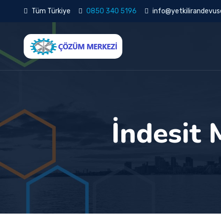
Tüm Türkiye
0850 340 5196
info@yetkilirandevuse
İndesit 