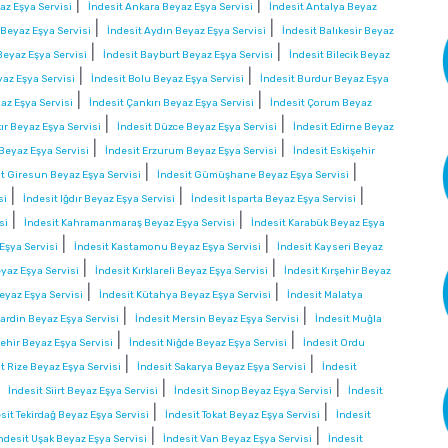
|
|
z Eşya Servisi
İndesit Ankara Beyaz Eşya Servisi
İndesit Antalya Beyaz
|
|
 Beyaz Eşya Servisi
İndesit Aydın Beyaz Eşya Servisi
İndesit Balıkesir Beyaz
|
|
eyaz Eşya Servisi
İndesit Bayburt Beyaz Eşya Servisi
İndesit Bilecik Beyaz
|
|
yaz Eşya Servisi
İndesit Bolu Beyaz Eşya Servisi
İndesit Burdur Beyaz Eşya
|
|
az Eşya Servisi
İndesit Çankırı Beyaz Eşya Servisi
İndesit Çorum Beyaz
|
|
ır Beyaz Eşya Servisi
İndesit Düzce Beyaz Eşya Servisi
İndesit Edirne Beyaz
|
|
 Beyaz Eşya Servisi
İndesit Erzurum Beyaz Eşya Servisi
İndesit Eskişehir
|
|
it Giresun Beyaz Eşya Servisi
İndesit Gümüşhane Beyaz Eşya Servisi
|
|
|
si
İndesit Iğdır Beyaz Eşya Servisi
İndesit Isparta Beyaz Eşya Servisi
|
|
si
İndesit Kahramanmaraş Beyaz Eşya Servisi
İndesit Karabük Beyaz Eşya
|
|
Eşya Servisi
İndesit Kastamonu Beyaz Eşya Servisi
İndesit Kayseri Beyaz
|
|
eyaz Eşya Servisi
İndesit Kırklareli Beyaz Eşya Servisi
İndesit Kırşehir Beyaz
|
|
eyaz Eşya Servisi
İndesit Kütahya Beyaz Eşya Servisi
İndesit Malatya
|
|
ardin Beyaz Eşya Servisi
İndesit Mersin Beyaz Eşya Servisi
İndesit Muğla
|
|
ehir Beyaz Eşya Servisi
İndesit Niğde Beyaz Eşya Servisi
İndesit Ordu
|
|
t Rize Beyaz Eşya Servisi
İndesit Sakarya Beyaz Eşya Servisi
İndesit
|
|
|
İndesit Siirt Beyaz Eşya Servisi
İndesit Sinop Beyaz Eşya Servisi
İndesit
|
|
sit Tekirdağ Beyaz Eşya Servisi
İndesit Tokat Beyaz Eşya Servisi
İndesit
|
|
ndesit Uşak Beyaz Eşya Servisi
İndesit Van Beyaz Eşya Servisi
İndesit