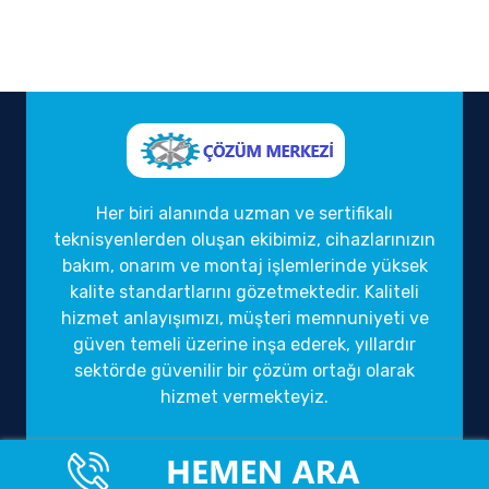
Her biri alanında uzman ve sertifikalı
teknisyenlerden oluşan ekibimiz, cihazlarınızın
bakım, onarım ve montaj işlemlerinde yüksek
kalite standartlarını gözetmektedir. Kaliteli
hizmet anlayışımızı, müşteri memnuniyeti ve
güven temeli üzerine inşa ederek, yıllardır
sektörde güvenilir bir çözüm ortağı olarak
hizmet vermekteyiz.