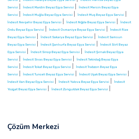
|
|
Servisi
İndesit Mardin Beyaz Eşya Servisi
İndesit Mersin Beyaz Eşya
|
|
|
Servisi
İndesit Muğla Beyaz Eşya Servisi
İndesit Muş Beyaz Eşya Servisi
|
|
İndesit Nevşehir Beyaz Eşya Servisi
İndesit Niğde Beyaz Eşya Servisi
İndesit
|
|
Ordu Beyaz Eşya Servisi
İndesit Osmaniye Beyaz Eşya Servisi
İndesit Rize
|
|
Beyaz Eşya Servisi
İndesit Sakarya Beyaz Eşya Servisi
İndesit Samsun
|
|
Beyaz Eşya Servisi
İndesit Şanlıurfa Beyaz Eşya Servisi
İndesit Siirt Beyaz
|
|
Eşya Servisi
İndesit Sinop Beyaz Eşya Servisi
İndesit Şırnak Beyaz Eşya
|
|
Servisi
İndesit Sivas Beyaz Eşya Servisi
İndesit Tekirdağ Beyaz Eşya
|
|
Servisi
İndesit Tokat Beyaz Eşya Servisi
İndesit Trabzon Beyaz Eşya
|
|
|
Servisi
İndesit Tunceli Beyaz Eşya Servisi
İndesit Uşak Beyaz Eşya Servisi
|
|
İndesit Van Beyaz Eşya Servisi
İndesit Yalova Beyaz Eşya Servisi
İndesit
|
|
Yozgat Beyaz Eşya Servisi
İndesit Zonguldak Beyaz Eşya Servisi
Çözüm Merkezi