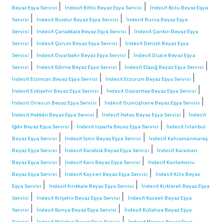
|
|
Beyaz Eşya Servisi
İndesit Bitlis Beyaz Eşya Servisi
İndesit Bolu Beyaz Eşya
|
|
Servisi
İndesit Burdur Beyaz Eşya Servisi
İndesit Bursa Beyaz Eşya
|
|
Servisi
İndesit Çanakkale Beyaz Eşya Servisi
İndesit Çankırı Beyaz Eşya
|
|
Servisi
İndesit Çorum Beyaz Eşya Servisi
İndesit Denizli Beyaz Eşya
|
|
Servisi
İndesit Diyarbakır Beyaz Eşya Servisi
İndesit Düzce Beyaz Eşya
|
|
|
Servisi
İndesit Edirne Beyaz Eşya Servisi
İndesit Elazığ Beyaz Eşya Servisi
|
|
İndesit Erzincan Beyaz Eşya Servisi
İndesit Erzurum Beyaz Eşya Servisi
|
|
İndesit Eskişehir Beyaz Eşya Servisi
İndesit Gaziantep Beyaz Eşya Servisi
|
|
İndesit Giresun Beyaz Eşya Servisi
İndesit Gümüşhane Beyaz Eşya Servisi
|
|
İndesit Hakkâri Beyaz Eşya Servisi
İndesit Hatay Beyaz Eşya Servisi
İndesit
|
|
Iğdır Beyaz Eşya Servisi
İndesit Isparta Beyaz Eşya Servisi
İndesit İstanbul
|
|
Beyaz Eşya Servisi
İndesit İzmir Beyaz Eşya Servisi
İndesit Kahramanmaraş
|
|
Beyaz Eşya Servisi
İndesit Karabük Beyaz Eşya Servisi
İndesit Karaman
|
|
Beyaz Eşya Servisi
İndesit Kars Beyaz Eşya Servisi
İndesit Kastamonu
|
|
Beyaz Eşya Servisi
İndesit Kayseri Beyaz Eşya Servisi
İndesit Kilis Beyaz
|
|
Eşya Servisi
İndesit Kırıkkale Beyaz Eşya Servisi
İndesit Kırklareli Beyaz Eşya
|
|
Servisi
İndesit Kırşehir Beyaz Eşya Servisi
İndesit Kocaeli Beyaz Eşya
|
|
Servisi
İndesit Konya Beyaz Eşya Servisi
İndesit Kütahya Beyaz Eşya
|
|
Servisi
İndesit Malatya Beyaz Eşya Servisi
İndesit Manisa Beyaz Eşya